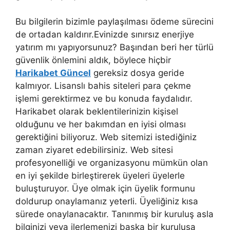
Bu bilgilerin bizimle paylaşılması ödeme sürecini
de ortadan kaldırır.Evinizde sınırsız enerjiye
yatırım mı yapıyorsunuz? Başından beri her türlü
güvenlik önlemini aldık, böylece hiçbir
Harikabet Güncel
gereksiz dosya geride
kalmıyor. Lisanslı bahis siteleri para çekme
işlemi gerektirmez ve bu konuda faydalıdır.
Harikabet olarak beklentilerinizin kişisel
olduğunu ve her bakımdan en iyisi olması
gerektiğini biliyoruz. Web sitemizi istediğiniz
zaman ziyaret edebilirsiniz. Web sitesi
profesyonelliği ve organizasyonu mümkün olan
en iyi şekilde birleştirerek üyeleri üyelerle
buluşturuyor. Üye olmak için üyelik formunu
doldurup onaylamanız yeterli. Üyeliğiniz kısa
sürede onaylanacaktır. Tanınmış bir kuruluş asla
bilginizi veya ilerlemenizi başka bir kuruluşa