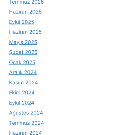
Temmuz 2026
Haziran 2026
Eylül 2025
Haziran 2025
Mayıs 2025
Şubat 2025
Ocak 2025
Aralık 2024
Kasım 2024
Ekim 2024
Eylül 2024
Ağustos 2024
Temmuz 2024
Haziran 2024