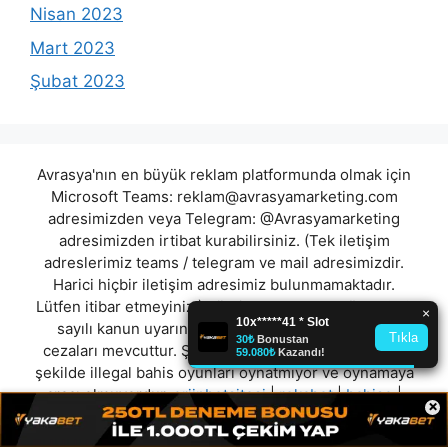
Nisan 2023
Mart 2023
Şubat 2023
Avrasya'nın en büyük reklam platformunda olmak için
Microsoft Teams:
reklam@avrasyamarketing.com
adresimizden veya Telegram: @Avrasyamarketing
adresimizden irtibat kurabilirsiniz. (Tek iletişim
adreslerimiz teams / telegram ve mail adresimizdir.
Harici hiçbir iletişim adresimiz bulunmamaktadır.
Lütfen itibar etmeyiniz.) Türkiye yasalarına göre 7258
sayılı kanun uyarınca yasa dışı bahis oynamanın
cezaları mevcuttur. Şu an bulunduğunuz site hiç bir
şekilde illegal bahis oyunları oynatmıyor ve oynamaya
aracı olmuyordur.
orjinbetsitesi
|
rekabet
|
bahiso
|
×
gonebet
|
betcorner
|
ajaxbet
|
tumbet-
|
bullbahis