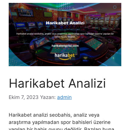
Harikabet Analizi
Ekim 7, 2023
Yazarı:
admin
Harikabet analizi seobahis, analiz veya
araştırma yapılmadan spor bahisleri üzerine
yapılan bir bahis oyunu değildir. Bazıları buna