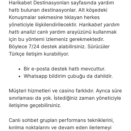
Harikabet Destinasyonları sayfasında yardım
hattı bulunan destinasyonlar. Alt köşedeki
Konuşmalar sekmesine tıklayan herkes
yöneticiyle ilişkilendirilecektir.
Harikabet yardım
hattı analizi
canlı yardım arayüzünü kullanmak
için bu yöntemi izlemeniz gerekmektedir.
Böylece 7/24 destek alabilirsiniz. Sürücüler
Türkçe iletişim kurabiliyor.
Bir e-posta destek hattı mevcuttur.
Whatsapp bildirim çubuğu da dahildir.
Müşteri hizmetleri ve casino farklıdır. Ayrıca süre
sınırlaması da yok. İstediğiniz zaman yöneticiyle
iletişime geçebilirsiniz.
Canlı sohbet grupları performans tekniklerini,
kırılma noktalarını ve devam eden ilerlemeyi