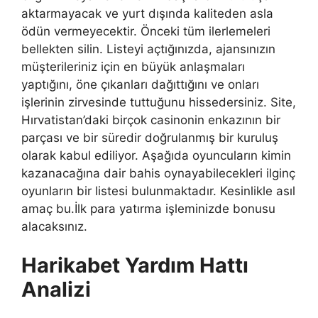
aktarmayacak ve yurt dışında kaliteden asla
ödün vermeyecektir. Önceki tüm ilerlemeleri
bellekten silin. Listeyi açtığınızda, ajansınızın
müşterileriniz için en büyük anlaşmaları
yaptığını, öne çıkanları dağıttığını ve onları
işlerinin zirvesinde tuttuğunu hissedersiniz. Site,
Hırvatistan’daki birçok casinonin enkazının bir
parçası ve bir süredir doğrulanmış bir kuruluş
olarak kabul ediliyor. Aşağıda oyuncuların kimin
kazanacağına dair bahis oynayabilecekleri ilginç
oyunların bir listesi bulunmaktadır. Kesinlikle asıl
amaç bu.İlk para yatırma işleminizde bonusu
alacaksınız.
Harikabet Yardım Hattı
Analizi