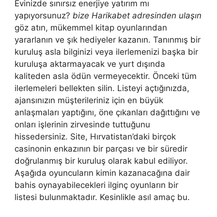
Evinizde sınırsız enerjiye yatırım mı
yapıyorsunuz?
bize Harikabet adresinden ulaşın
göz atın, mükemmel kitap oyunlarından
yararlanın ve şık hediyeler kazanın. Tanınmış bir
kuruluş asla bilginizi veya ilerlemenizi başka bir
kuruluşa aktarmayacak ve yurt dışında
kaliteden asla ödün vermeyecektir. Önceki tüm
ilerlemeleri bellekten silin. Listeyi açtığınızda,
ajansınızın müşterileriniz için en büyük
anlaşmaları yaptığını, öne çıkanları dağıttığını ve
onları işlerinin zirvesinde tuttuğunu
hissedersiniz. Site, Hırvatistan’daki birçok
casinonin enkazının bir parçası ve bir süredir
doğrulanmış bir kuruluş olarak kabul ediliyor.
Aşağıda oyuncuların kimin kazanacağına dair
bahis oynayabilecekleri ilginç oyunların bir
listesi bulunmaktadır. Kesinlikle asıl amaç bu.