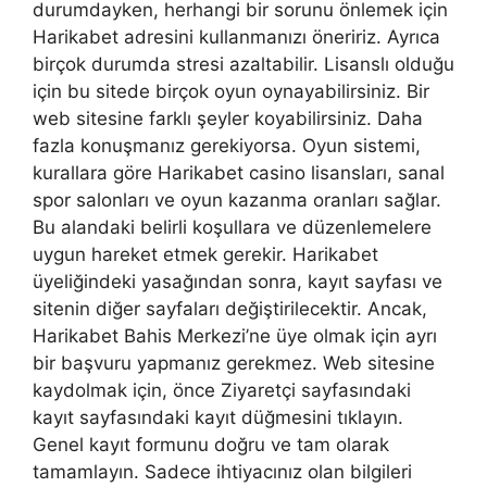
durumdayken, herhangi bir sorunu önlemek için
Harikabet adresini kullanmanızı öneririz. Ayrıca
birçok durumda stresi azaltabilir. Lisanslı olduğu
için bu sitede birçok oyun oynayabilirsiniz. Bir
web sitesine farklı şeyler koyabilirsiniz. Daha
fazla konuşmanız gerekiyorsa. Oyun sistemi,
kurallara göre Harikabet casino lisansları, sanal
spor salonları ve oyun kazanma oranları sağlar.
Bu alandaki belirli koşullara ve düzenlemelere
uygun hareket etmek gerekir. Harikabet
üyeliğindeki yasağından sonra, kayıt sayfası ve
sitenin diğer sayfaları değiştirilecektir. Ancak,
Harikabet Bahis Merkezi’ne üye olmak için ayrı
bir başvuru yapmanız gerekmez. Web sitesine
kaydolmak için, önce Ziyaretçi sayfasındaki
kayıt sayfasındaki kayıt düğmesini tıklayın.
Genel kayıt formunu doğru ve tam olarak
tamamlayın. Sadece ihtiyacınız olan bilgileri