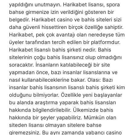
yapıldığını unutmayın. Harikabet lisansı, spora
bahse girmenize izin verildiğini gösteren bir
belgedir. Harikabet casino ve bahis siteleri sizi
daha güvenli hissettiren birçok özelliğe sahiptir.
Harikabet, pek çok avantajı olan neredeyse tüm
üyeler tarafından tercih edilen bir platformdur.
Harikabet lisanslı bahis şirketi nedir. Bahis
sitelerinin çoğu bahis lisansınız olup olmadığını
soracaktır. İnsanların katılabileceği bir site
yapmadan önce, bazı insanlar lisanslarına ve
nasıl kullanabileceklerine bakar. Olası: Bazı
insanlar bahis lisansının lisanslı bahis şirketi kim
olduğunu bilmiyorlar. Özellikle yeni başlayanlar
bu alanda araştırma yaparak bahis lisansları
hakkında bilgilendirilebilir. Ülkemizde bahis
hakkında bir şeyler yapabiliriz. Mümkün olan
siteden lisansı olmayan sitelere bahse
giremezsiniz. Bu aynı zamanda yabancı casino