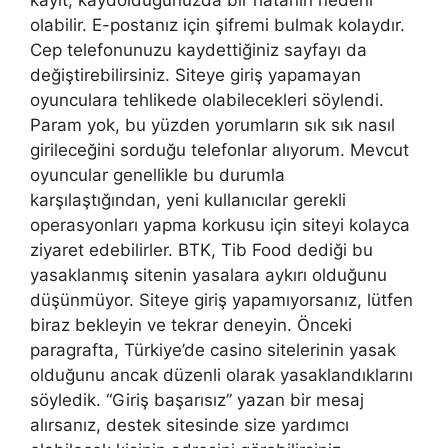
kayıt, kaydolduğunuzda bir hatanın nedeni
olabilir. E-postanız için şifremi bulmak kolaydır.
Cep telefonunuzu kaydettiğiniz sayfayı da
değiştirebilirsiniz. Siteye giriş yapamayan
oyunculara tehlikede olabilecekleri söylendi.
Param yok, bu yüzden yorumların sık sık nasıl
girileceğini sorduğu telefonlar alıyorum. Mevcut
oyuncular genellikle bu durumla
karşılaştığından, yeni kullanıcılar gerekli
operasyonları yapma korkusu için siteyi kolayca
ziyaret edebilirler. BTK, Tib Food dediği bu
yasaklanmış sitenin yasalara aykırı olduğunu
düşünmüyor. Siteye giriş yapamıyorsanız, lütfen
biraz bekleyin ve tekrar deneyin. Önceki
paragrafta, Türkiye’de casino sitelerinin yasak
olduğunu ancak düzenli olarak yasaklandıklarını
söyledik. “Giriş başarısız” yazan bir mesaj
alırsanız, destek sitesinde size yardımcı