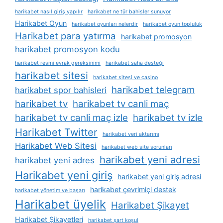
harikabet nasıl giriş yapılır
harikabet ne tür bahisler sunuyor
Harikabet Oyun
harikabet oyunları nelerdir
harikabet oyun topluluk
Harikabet para yatırma
harikabet promosyon
harikabet promosyon kodu
harikabet resmi evrak gereksinimi
harikabet saha desteği
harikabet sitesi
harikabet sitesi ve casino
harikabet telegram
harikabet spor bahisleri
harikabet tv
harikabet tv canli maç
harikabet tv canli maç izle
harikabet tv izle
Harikabet Twitter
harikabet veri aktarımı
Harikabet Web Sitesi
harikabet web site sorunları
harikabet yeni adresi
harikabet yeni adres
Harikabet yeni giriş
harikabet yeni giriş adresi
harikabet çevrimiçi destek
harikabet yönetim ve başarı
Harikabet üyelik
Harikabet Şikayet
Harikabet Şikayetleri
harikabet şart koşul