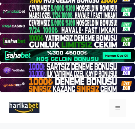
İçeriğe
atla
Menü