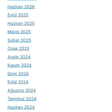
Haziran 2026
Eylül 2025
Haziran 2025
Mayıs 2025
Şubat 2025
Ocak 2025
Aralık 2024
Kasım 2024
Ekim 2024
Eylül 2024
Ağustos 2024
Temmuz 2024
Haziran 2024