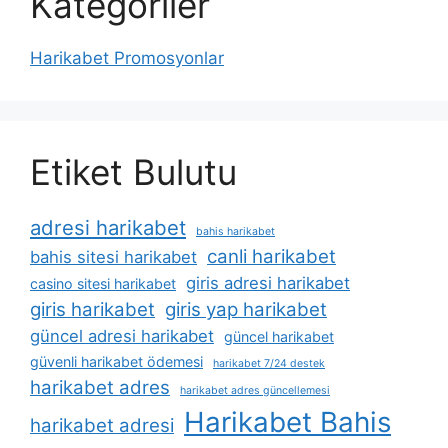
Kategoriler
Harikabet Promosyonlar
Etiket Bulutu
adresi harikabet
bahis harikabet
canli harikabet
bahis sitesi harikabet
giris adresi harikabet
casino sitesi harikabet
giris harikabet
giris yap harikabet
güncel adresi harikabet
güncel harikabet
güvenli harikabet ödemesi
harikabet 7/24 destek
harikabet adres
harikabet adres güncellemesi
Harikabet Bahis
harikabet adresi