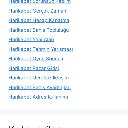
Harikabet Sorunsuz Katılım
Harikabet Gerçek Zaman
Harikabet Hesap Kapatma
Harikabet Bahis Topluluğu
Harikabet Yeni Alan
Harikabet Tahmin Yarışması
Harikabet Oyun Sonucu
Harikabet Pazar Girişi
Harikabet Ücretsiz İletişim
Harikabet Bahis Avantajları
Harikabet Adres Kullanımı