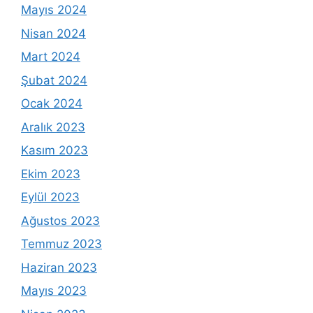
Mayıs 2024
Nisan 2024
Mart 2024
Şubat 2024
Ocak 2024
Aralık 2023
Kasım 2023
Ekim 2023
Eylül 2023
Ağustos 2023
Temmuz 2023
Haziran 2023
Mayıs 2023