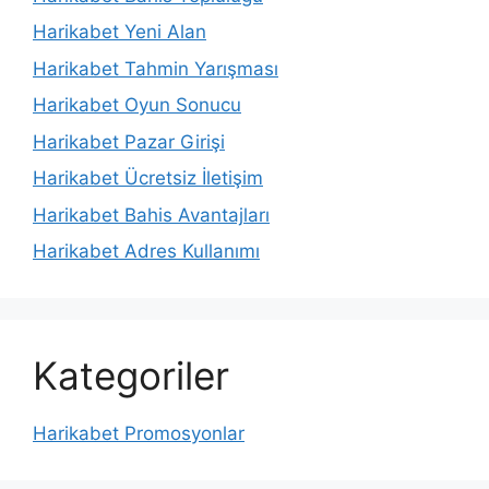
Harikabet Yeni Alan
Harikabet Tahmin Yarışması
Harikabet Oyun Sonucu
Harikabet Pazar Girişi
Harikabet Ücretsiz İletişim
Harikabet Bahis Avantajları
Harikabet Adres Kullanımı
Kategoriler
Harikabet Promosyonlar