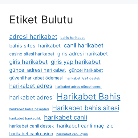
Etiket Bulutu
adresi harikabet
bahis harikabet
canli harikabet
bahis sitesi harikabet
giris adresi harikabet
casino sitesi harikabet
giris harikabet
giris yap harikabet
güncel adresi harikabet
güncel harikabet
güvenli harikabet ödemesi
harikabet 7/24 destek
harikabet adres
harikabet adres güncellemesi
Harikabet Bahis
harikabet adresi
Harikabet bahis sitesi
harikabet bahis hesapları
harikabet canli
harikabet bankacılık
harikabet canli maç izle
harikabet canli destek
harikabet canlı casino
harikabet canlı oyun