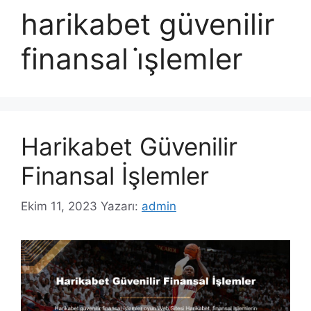
harikabet güvenilir
finansal i̇şlemler
Harikabet Güvenilir
Finansal İşlemler
Ekim 11, 2023
Yazarı:
admin