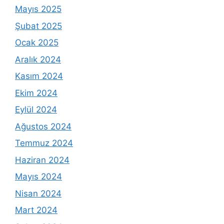
Mayıs 2025
Şubat 2025
Ocak 2025
Aralık 2024
Kasım 2024
Ekim 2024
Eylül 2024
Ağustos 2024
Temmuz 2024
Haziran 2024
Mayıs 2024
Nisan 2024
Mart 2024