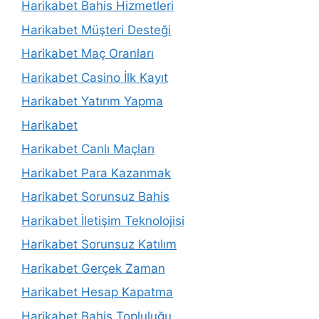
Harikabet Bahis Hizmetleri
Harikabet Müşteri Desteği
Harikabet Maç Oranları
Harikabet Casino İlk Kayıt
Harikabet Yatırım Yapma
Harikabet
Harikabet Canlı Maçları
Harikabet Para Kazanmak
Harikabet Sorunsuz Bahis
Harikabet İletişim Teknolojisi
Harikabet Sorunsuz Katılım
Harikabet Gerçek Zaman
Harikabet Hesap Kapatma
Harikabet Bahis Topluluğu