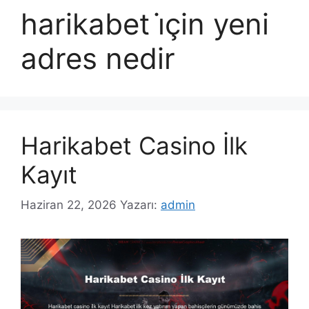
harikabet i̇çin yeni
adres nedir
Harikabet Casino İlk
Kayıt
Haziran 22, 2026
Yazarı:
admin