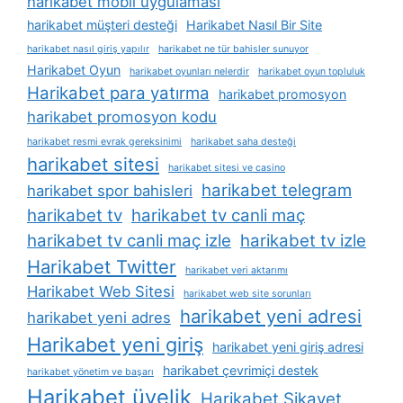
harikabet mobil uygulaması
harikabet müşteri desteği
Harikabet Nasıl Bir Site
harikabet nasıl giriş yapılır
harikabet ne tür bahisler sunuyor
Harikabet Oyun
harikabet oyunları nelerdir
harikabet oyun topluluk
Harikabet para yatırma
harikabet promosyon
harikabet promosyon kodu
harikabet resmi evrak gereksinimi
harikabet saha desteği
harikabet sitesi
harikabet sitesi ve casino
harikabet telegram
harikabet spor bahisleri
harikabet tv
harikabet tv canli maç
harikabet tv canli maç izle
harikabet tv izle
Harikabet Twitter
harikabet veri aktarımı
Harikabet Web Sitesi
harikabet web site sorunları
harikabet yeni adresi
harikabet yeni adres
Harikabet yeni giriş
harikabet yeni giriş adresi
harikabet çevrimiçi destek
harikabet yönetim ve başarı
Harikabet üyelik
Harikabet Şikayet