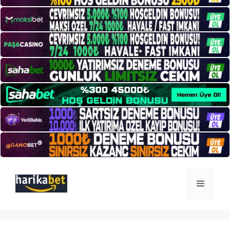
İçeriğe
atla
Menü