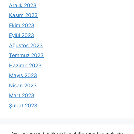
Aralık 2023
Kasım 2023
Ekim 2023
Eylül 2023
Ağustos 2023
Temmuz 2023
Haziran 2023
Mayıs 2023
Nisan 2023
Mart 2023
Şubat 2023
Avrasya'nın en büyük reklam platformunda olmak için