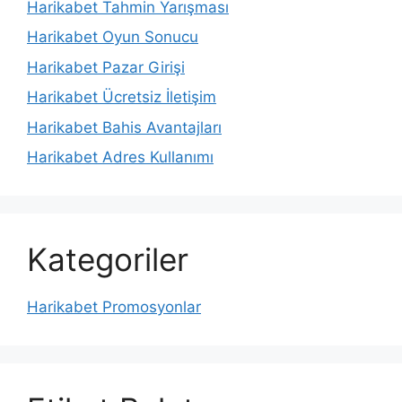
Harikabet Tahmin Yarışması
Harikabet Oyun Sonucu
Harikabet Pazar Girişi
Harikabet Ücretsiz İletişim
Harikabet Bahis Avantajları
Harikabet Adres Kullanımı
Kategoriler
Harikabet Promosyonlar