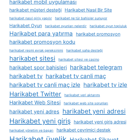
harikabet mobil uygulaması
harikabet müşteri desteği
Harikabet Nasıl Bir Site
harikabet nasıl giriş yapılır
harikabet ne tür bahisler sunuyor
Harikabet Oyun
harikabet oyunları nelerdir
harikabet oyun topluluk
Harikabet para yatırma
harikabet promosyon
harikabet promosyon kodu
harikabet resmi evrak gereksinimi
harikabet saha desteği
harikabet sitesi
harikabet sitesi ve casino
harikabet telegram
harikabet spor bahisleri
harikabet tv
harikabet tv canli maç
harikabet tv canli maç izle
harikabet tv izle
Harikabet Twitter
harikabet veri aktarımı
Harikabet Web Sitesi
harikabet web site sorunları
harikabet yeni adresi
harikabet yeni adres
Harikabet yeni giriş
harikabet yeni giriş adresi
harikabet çevrimiçi destek
harikabet yönetim ve başarı
Harikabet üyelik
Harikabet Şikayet