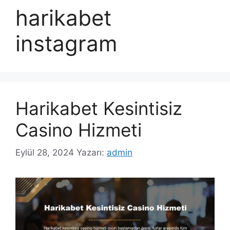
harikabet
instagram
Harikabet Kesintisiz
Casino Hizmeti
Eylül 28, 2024
Yazarı:
admin