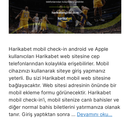
Harikabet mobil check-in android ve Apple
kullanıcıları Harikabet web sitesine cep
telefonlarından kolaylıkla erişebilirler. Mobil
cihazınızı kullanarak siteye giriş yapmanız
yeterli. Bu sizi Harikabet mobil web sitesine
bağlayacaktır. Web sitesi adresinin önünde bir
mobil ekleme formu görünecektir. Harikabet
mobil check-in’i, mobil sitenize canlı bahisler ve
diğer normal bahis biletlerini yatırmanıza olanak
tanır. Giriş yaptıktan sonra …
Devamını oku…