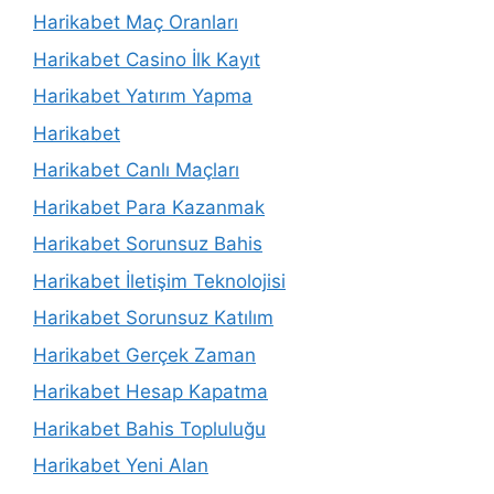
Harikabet Maç Oranları
Harikabet Casino İlk Kayıt
Harikabet Yatırım Yapma
Harikabet
Harikabet Canlı Maçları
Harikabet Para Kazanmak
Harikabet Sorunsuz Bahis
Harikabet İletişim Teknolojisi
Harikabet Sorunsuz Katılım
Harikabet Gerçek Zaman
Harikabet Hesap Kapatma
Harikabet Bahis Topluluğu
Harikabet Yeni Alan