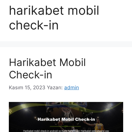
harikabet mobil
check-in
Harikabet Mobil
Check-in
Kasım 15, 2023
Yazarı:
admin