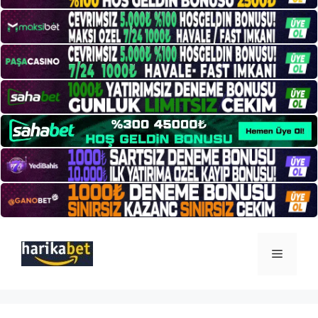
İçeriğe
atla
Menü