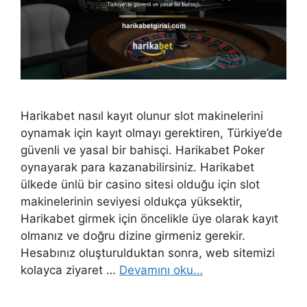
Harikabet nasıl kayıt olunur slot makinelerini
oynamak için kayıt olmayı gerektiren, Türkiye’de
güvenli ve yasal bir bahisçi. Harikabet Poker
oynayarak para kazanabilirsiniz. Harikabet
ülkede ünlü bir casino sitesi olduğu için slot
makinelerinin seviyesi oldukça yüksektir,
Harikabet girmek için öncelikle üye olarak kayıt
olmanız ve doğru dizine girmeniz gerekir.
Hesabınız oluşturulduktan sonra, web sitemizi
kolayca ziyaret …
Devamını oku…