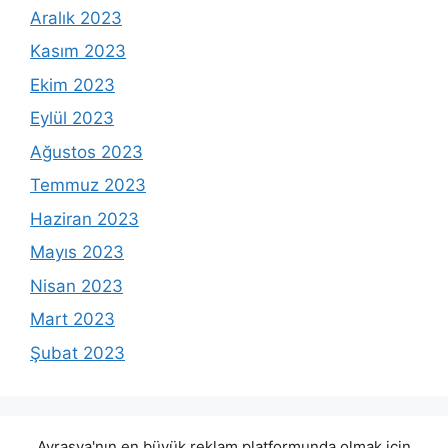
Aralık 2023
Kasım 2023
Ekim 2023
Eylül 2023
Ağustos 2023
Temmuz 2023
Haziran 2023
Mayıs 2023
Nisan 2023
Mart 2023
Şubat 2023
Avrasya'nın en büyük reklam platformunda olmak için