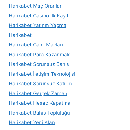
Harikabet Maç Oranları
Harikabet Casino İlk Kayıt
Harikabet Yatırım Yapma
Harikabet
Harikabet Canlı Maçları
Harikabet Para Kazanmak
Harikabet Sorunsuz Bahis
Harikabet İletişim Teknolojisi
Harikabet Sorunsuz Katılım
Harikabet Gerçek Zaman
Harikabet Hesap Kapatma
Harikabet Bahis Topluluğu
Harikabet Yeni Alan