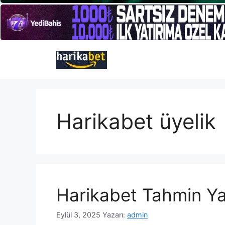
İçeriğe
atla
Harikabet üyelik
Harikabet Tahmin Ya
Eylül 3, 2025
Yazarı:
admin