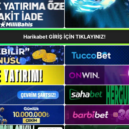
Harikabet GİRİŞ İÇİN TIKLAYINIZ!