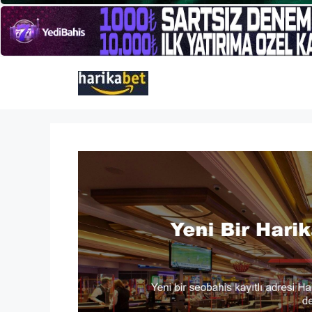
İçeriğe
atla