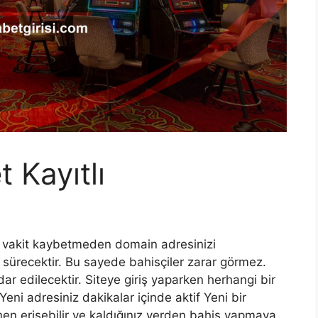
 Kayıtlı
et vakit kaybetmeden domain adresinizi
a sürecektir. Bu sayede bahisçiler zarar görmez.
dar edilecektir. Siteye giriş yaparken herhangi bir
Yeni adresiniz dakikalar içinde aktif Yeni bir
men erişebilir ve kaldığınız yerden bahis yapmaya