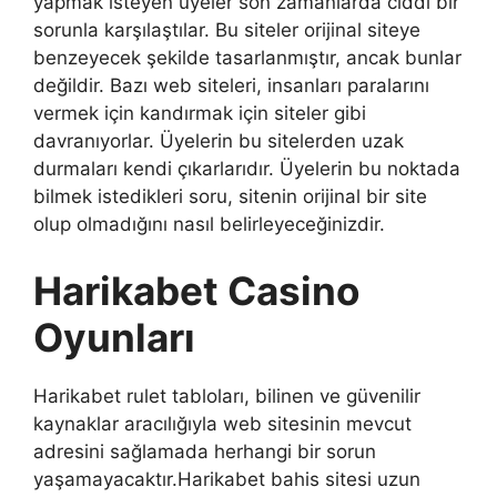
yapmak isteyen üyeler son zamanlarda ciddi bir
sorunla karşılaştılar. Bu siteler orijinal siteye
benzeyecek şekilde tasarlanmıştır, ancak bunlar
değildir. Bazı web siteleri, insanları paralarını
vermek için kandırmak için siteler gibi
davranıyorlar. Üyelerin bu sitelerden uzak
durmaları kendi çıkarlarıdır. Üyelerin bu noktada
bilmek istedikleri soru, sitenin orijinal bir site
olup olmadığını nasıl belirleyeceğinizdir.
Harikabet Casino
Oyunları
Harikabet rulet tabloları, bilinen ve güvenilir
kaynaklar aracılığıyla web sitesinin mevcut
adresini sağlamada herhangi bir sorun
yaşamayacaktır.Harikabet bahis sitesi uzun