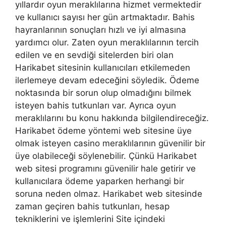
yıllardır oyun meraklılarına hizmet vermektedir
ve kullanıcı sayısı her gün artmaktadır. Bahis
hayranlarının sonuçları hızlı ve iyi almasına
yardımcı olur. Zaten oyun meraklılarının tercih
edilen ve en sevdiği sitelerden biri olan
Harikabet sitesinin kullanıcıları etkilemeden
ilerlemeye devam edeceğini söyledik. Ödeme
noktasında bir sorun olup olmadığını bilmek
isteyen bahis tutkunları var. Ayrıca oyun
meraklılarını bu konu hakkında bilgilendireceğiz.
Harikabet ödeme yöntemi web sitesine üye
olmak isteyen casino meraklılarının güvenilir bir
üye olabileceği söylenebilir. Çünkü Harikabet
web sitesi programını güvenilir hale getirir ve
kullanıcılara ödeme yaparken herhangi bir
soruna neden olmaz. Harikabet web sitesinde
zaman geçiren bahis tutkunları, hesap
tekniklerini ve işlemlerini Site içindeki