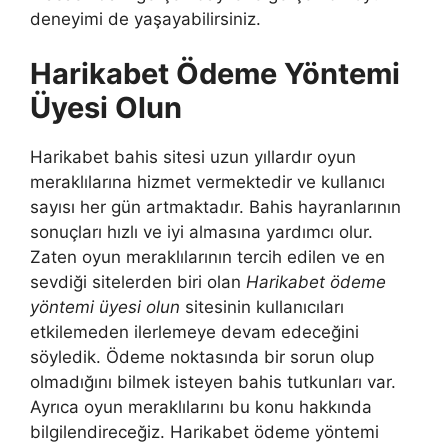
deneyimi de yaşayabilirsiniz.
Harikabet Ödeme Yöntemi
Üyesi Olun
Harikabet bahis sitesi uzun yıllardır oyun
meraklılarına hizmet vermektedir ve kullanıcı
sayısı her gün artmaktadır. Bahis hayranlarının
sonuçları hızlı ve iyi almasına yardımcı olur.
Zaten oyun meraklılarının tercih edilen ve en
sevdiği sitelerden biri olan
Harikabet ödeme
yöntemi üyesi olun
sitesinin kullanıcıları
etkilemeden ilerlemeye devam edeceğini
söyledik. Ödeme noktasında bir sorun olup
olmadığını bilmek isteyen bahis tutkunları var.
Ayrıca oyun meraklılarını bu konu hakkında
bilgilendireceğiz. Harikabet ödeme yöntemi