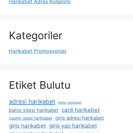
Harikabet Adres Kullanımı
Kategoriler
Harikabet Promosyonlar
Etiket Bulutu
adresi harikabet
bahis harikabet
canli harikabet
bahis sitesi harikabet
giris adresi harikabet
casino sitesi harikabet
giris harikabet
giris yap harikabet