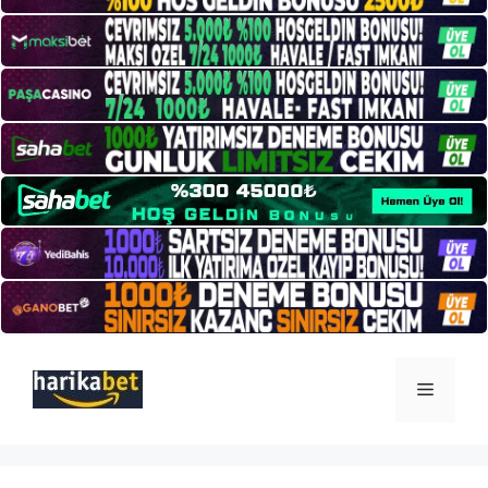
İçeriğe
atla
Menü