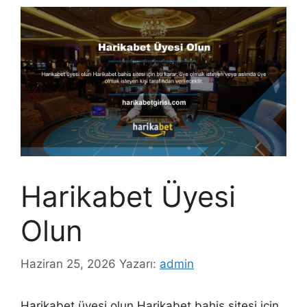
Harikabet Üyesi
Olun
Haziran 25, 2026
Yazarı:
admin
Harikabet üyesi olun Harikabet bahis sitesi için