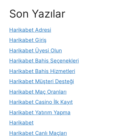
Son Yazılar
Harikabet Adresi
Harikabet Giriş
Harikabet Üyesi Olun
Harikabet Bahis Seçenekleri
Harikabet Bahis Hizmetleri
Harikabet Müşteri Desteği
Harikabet Maç Oranları
Harikabet Casino İlk Kayıt
Harikabet Yatırım Yapma
Harikabet
Harikabet Canlı Maçları