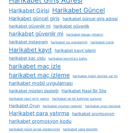
Harikabet Giriş Adresi
Harikabet Güncel
Harikabet Girişi
Harikabet güncel giriş
harikabet güncel giriş adresi
harikabet güvenilir mi
harikabet güvenlik
harikabet güvenlir mi
harikabet hesap yönetici
harikabet instagram
harikabet i̇os popülerliği
harikabet i̇çerik
Harikabet kayıt
harikabet kayıt i̇şlemi
harikabet kaç oldu
harikabet kesintisiz bahis
harikabet maç izle
harikabet maç izleme
harikabet mobil destek var mı
harikabet mobil uygulaması
harikabet müşteri desteği
Harikabet Nasıl Bir Site
harikabet nasıl giriş yapılır
harikabet ne tür bahisler sunuyor
Harikabet Oyun
harikabet oyunları nelerdir
harikabet oyun topluluk
Harikabet para yatırma
harikabet promosyon
harikabet promosyon kodu
harikabet resmi evrak gereksinimi
harikabet saha desteği