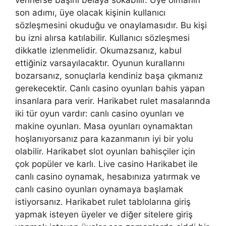
verirlerse başını belaya sokabilir. Üye olmanın
son adımı, üye olacak kişinin kullanıcı
sözleşmesini okuduğu ve onaylamasıdır. Bu kişi
bu izni alırsa katılabilir. Kullanıcı sözleşmesi
dikkatle izlenmelidir. Okumazsanız, kabul
ettiğiniz varsayılacaktır. Oyunun kurallarını
bozarsanız, sonuçlarla kendiniz başa çıkmanız
gerekecektir. Canlı casino oyunları bahis yapan
insanlara para verir. Harikabet rulet masalarında
iki tür oyun vardır: canlı casino oyunları ve
makine oyunları. Masa oyunları oynamaktan
hoşlanıyorsanız para kazanmanın iyi bir yolu
olabilir. Harikabet slot oyunları bahisçiler için
çok popüler ve karlı. Live casino Harikabet ile
canlı casino oynamak, hesabınıza yatırmak ve
canlı casino oyunları oynamaya başlamak
istiyorsanız. Harikabet rulet tablolarına giriş
yapmak isteyen üyeler ve diğer sitelere giriş