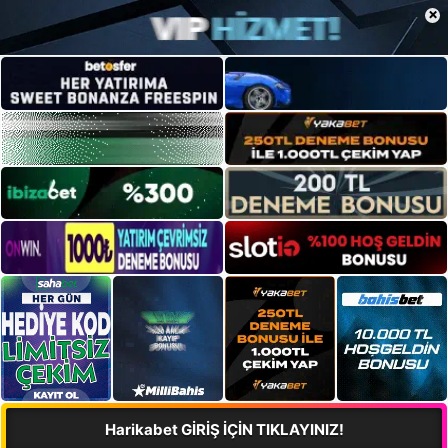
×
Harikabet GİRİŞ İÇİN TIKLAYINIZ!