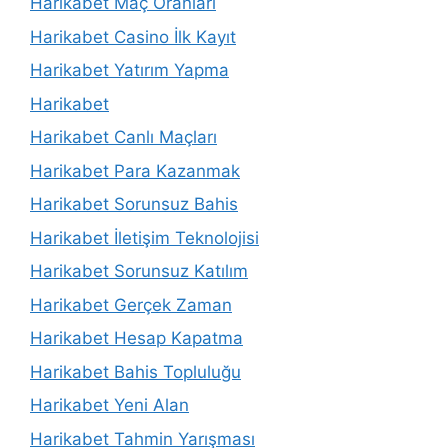
Harikabet Maç Oranları
Harikabet Casino İlk Kayıt
Harikabet Yatırım Yapma
Harikabet
Harikabet Canlı Maçları
Harikabet Para Kazanmak
Harikabet Sorunsuz Bahis
Harikabet İletişim Teknolojisi
Harikabet Sorunsuz Katılım
Harikabet Gerçek Zaman
Harikabet Hesap Kapatma
Harikabet Bahis Topluluğu
Harikabet Yeni Alan
Harikabet Tahmin Yarışması