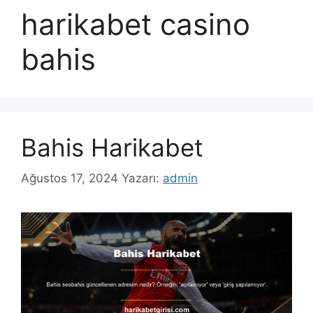
harikabet casino
bahis
Bahis Harikabet
Ağustos 17, 2024
Yazarı:
admin