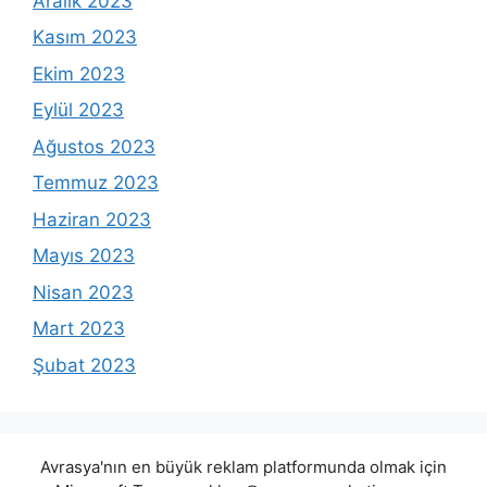
Aralık 2023
Kasım 2023
Ekim 2023
Eylül 2023
Ağustos 2023
Temmuz 2023
Haziran 2023
Mayıs 2023
Nisan 2023
Mart 2023
Şubat 2023
Avrasya'nın en büyük reklam platformunda olmak için