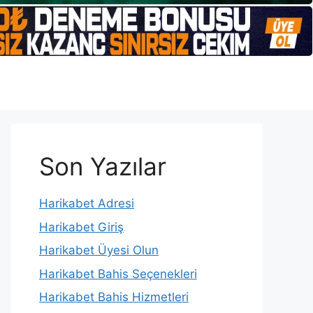
Son Yazılar
Harikabet Adresi
Harikabet Giriş
Harikabet Üyesi Olun
Harikabet Bahis Seçenekleri
Harikabet Bahis Hizmetleri