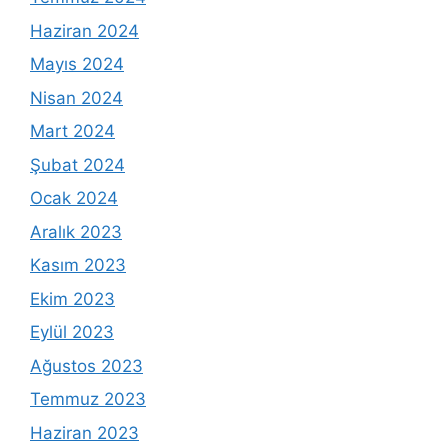
Haziran 2024
Mayıs 2024
Nisan 2024
Mart 2024
Şubat 2024
Ocak 2024
Aralık 2023
Kasım 2023
Ekim 2023
Eylül 2023
Ağustos 2023
Temmuz 2023
Haziran 2023