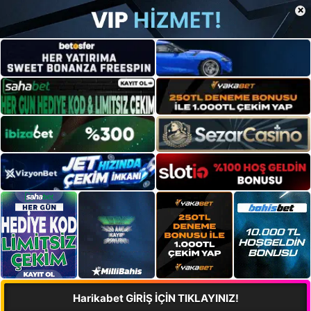
×
Harikabet GİRİŞ İÇİN TIKLAYINIZ!