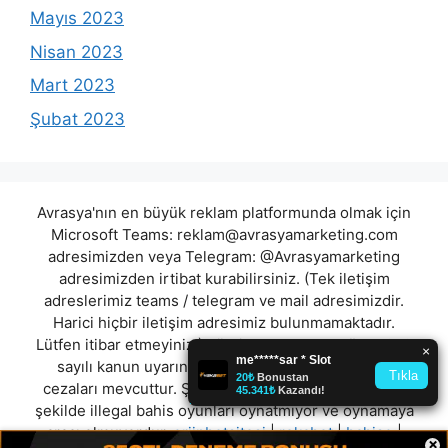
Mayıs 2023
Nisan 2023
Mart 2023
Şubat 2023
Avrasya'nın en büyük reklam platformunda olmak için
Microsoft Teams:
reklam@avrasyamarketing.com
adresimizden veya Telegram: @Avrasyamarketing
adresimizden irtibat kurabilirsiniz. (Tek iletişim
adreslerimiz teams / telegram ve mail adresimizdir.
Harici hiçbir iletişim adresimiz bulunmamaktadır.
Lütfen itibar etmeyiniz.) Türkiye yasalarına göre 7258
sayılı kanun uyarınca yasa dışı bahis oynamanın
cezaları mevcuttur. Şu an bulunduğunuz site hiç bir
şekilde illegal bahis oyunları oynatmıyor ve oynamaya
aracı olmuyordur.
orjinbetsitesi
|
rekabet
|
bahiso
|
×