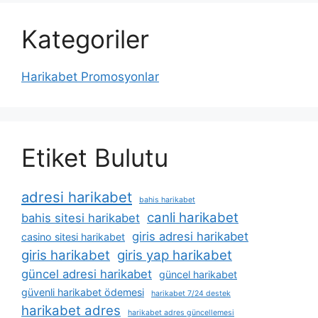
Kategoriler
Harikabet Promosyonlar
Etiket Bulutu
adresi harikabet
bahis harikabet
canli harikabet
bahis sitesi harikabet
giris adresi harikabet
casino sitesi harikabet
giris harikabet
giris yap harikabet
güncel adresi harikabet
güncel harikabet
güvenli harikabet ödemesi
harikabet 7/24 destek
harikabet adres
harikabet adres güncellemesi