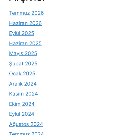
Temmuz 2026
Haziran 2026
Eylül 2025
Haziran 2025
Mayıs 2025
Şubat 2025
Ocak 2025
Aralık 2024
Kasım 2024
Ekim 2024
Eylül 2024
Ağustos 2024
Temmuz 2024