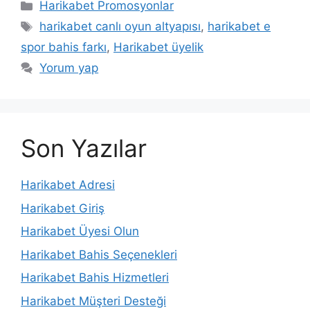
Kategoriler
Harikabet Promosyonlar
Etiketler
harikabet canlı oyun altyapısı
,
harikabet e
spor bahis farkı
,
Harikabet üyelik
Yorum yap
Son Yazılar
Harikabet Adresi
Harikabet Giriş
Harikabet Üyesi Olun
Harikabet Bahis Seçenekleri
Harikabet Bahis Hizmetleri
Harikabet Müşteri Desteği