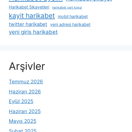
Harikabet Şikayetleri
harikabet şart koşul
kayit harikabet
mobil harikabet
twitter harikabet
yeni adresi harikabet
yeni giris harikabet
Arşivler
Temmuz 2026
Haziran 2026
Eylül 2025
Haziran 2025
Mayıs 2025
Şubat 2025