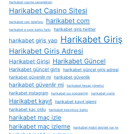
harikabet casino seçenekleri
Harikabet Casino Sitesi
harikabet com
harikabet cep telefonu
harikabet giris twitter
harikabet e spor bahis farkı
Harikabet Giriş
harikabet giris yap
Harikabet Giriş Adresi
Harikabet Güncel
Harikabet Girişi
Harikabet güncel giriş
harikabet güncel giriş adresi
harikabet güvenilir mi
harikabet güvenlik
harikabet güvenlir mi
harikabet hesap yönetici
harikabet instagram
harikabet i̇os popülerliği
harikabet i̇çerik
Harikabet kayıt
harikabet kayıt i̇şlemi
harikabet kaç oldu
harikabet kesintisiz bahis
harikabet maç izle
harikabet maç izleme
harikabet mobil destek var mı