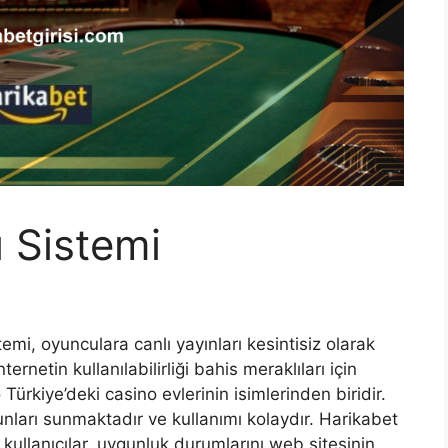
ı Sistemi
temi, oyunculara canlı yayınları kesintisiz olarak
rnetin kullanılabilirliği bahis meraklıları için
ürkiye’deki casino evlerinin isimlerinden biridir.
unları sunmaktadır ve kullanımı kolaydır. Harikabet
ullanıcılar, uygunluk durumlarını web sitesinin