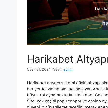
Harikabet Altyap
Ocak 31, 2024
Yazarı:
admin
Harikabet altyapı sistemi güçlü altyapı sis
her yerde izleme olanağı sağlıyor. Ancak inte
büyük rol oynamaktadır. Harikabet Casino T
Site, çok çeşitli popüler spor ve casino oy
güvenilip güvenilemeyeceğini merak eden k