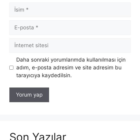
İsim
E-
posta
İnternet
sitesi
Daha sonraki yorumlarımda kullanılması için
adım, e-posta adresim ve site adresim bu
tarayıcıya kaydedilsin.
Son Yazılar