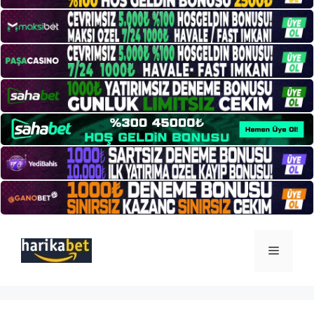
İçeriğe
atla
Menü