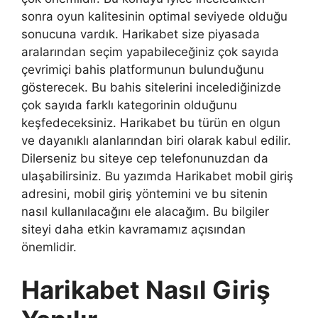
sonra oyun kalitesinin optimal seviyede olduğu
sonucuna vardık. Harikabet size piyasada
aralarından seçim yapabileceğiniz çok sayıda
çevrimiçi bahis platformunun bulunduğunu
gösterecek. Bu bahis sitelerini incelediğinizde
çok sayıda farklı kategorinin olduğunu
keşfedeceksiniz. Harikabet bu türün en olgun
ve dayanıklı alanlarından biri olarak kabul edilir.
Dilerseniz bu siteye cep telefonunuzdan da
ulaşabilirsiniz. Bu yazımda Harikabet mobil giriş
adresini, mobil giriş yöntemini ve bu sitenin
nasıl kullanılacağını ele alacağım. Bu bilgiler
siteyi daha etkin kavramamız açısından
önemlidir.
Harikabet Nasıl Giriş