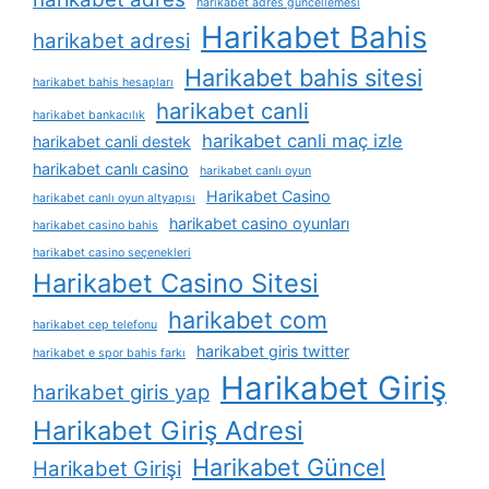
harikabet adres güncellemesi
Harikabet Bahis
harikabet adresi
Harikabet bahis sitesi
harikabet bahis hesapları
harikabet canli
harikabet bankacılık
harikabet canli maç izle
harikabet canli destek
harikabet canlı casino
harikabet canlı oyun
Harikabet Casino
harikabet canlı oyun altyapısı
harikabet casino oyunları
harikabet casino bahis
harikabet casino seçenekleri
Harikabet Casino Sitesi
harikabet com
harikabet cep telefonu
harikabet giris twitter
harikabet e spor bahis farkı
Harikabet Giriş
harikabet giris yap
Harikabet Giriş Adresi
Harikabet Güncel
Harikabet Girişi