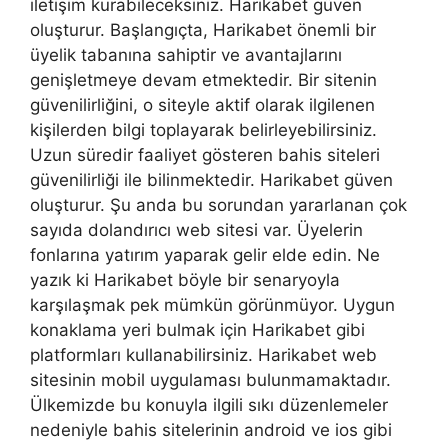
iletişim kurabileceksiniz. Harikabet güven
oluşturur. Başlangıçta, Harikabet önemli bir
üyelik tabanına sahiptir ve avantajlarını
genişletmeye devam etmektedir. Bir sitenin
güvenilirliğini, o siteyle aktif olarak ilgilenen
kişilerden bilgi toplayarak belirleyebilirsiniz.
Uzun süredir faaliyet gösteren bahis siteleri
güvenilirliği ile bilinmektedir. Harikabet güven
oluşturur. Şu anda bu sorundan yararlanan çok
sayıda dolandırıcı web sitesi var. Üyelerin
fonlarına yatırım yaparak gelir elde edin. Ne
yazık ki Harikabet böyle bir senaryoyla
karşılaşmak pek mümkün görünmüyor. Uygun
konaklama yeri bulmak için Harikabet gibi
platformları kullanabilirsiniz. Harikabet web
sitesinin mobil uygulaması bulunmamaktadır.
Ülkemizde bu konuyla ilgili sıkı düzenlemeler
nedeniyle bahis sitelerinin android ve ios gibi