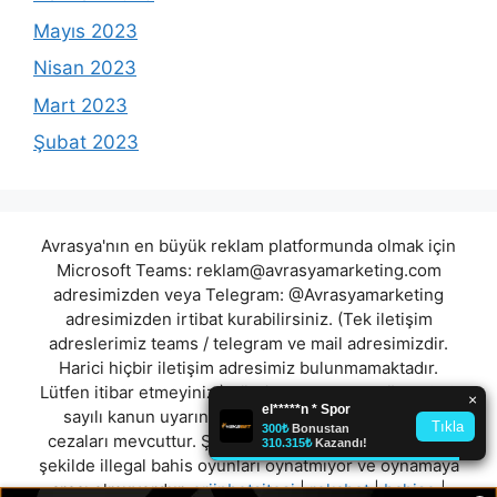
Mayıs 2023
Nisan 2023
Mart 2023
Şubat 2023
Avrasya'nın en büyük reklam platformunda olmak için
Microsoft Teams:
reklam@avrasyamarketing.com
adresimizden veya Telegram: @Avrasyamarketing
adresimizden irtibat kurabilirsiniz. (Tek iletişim
adreslerimiz teams / telegram ve mail adresimizdir.
Harici hiçbir iletişim adresimiz bulunmamaktadır.
Lütfen itibar etmeyiniz.) Türkiye yasalarına göre 7258
sayılı kanun uyarınca yasa dışı bahis oynamanın
cezaları mevcuttur. Şu an bulunduğunuz site hiç bir
şekilde illegal bahis oyunları oynatmıyor ve oynamaya
aracı olmuyordur.
orjinbetsitesi
|
rekabet
|
bahiso
|