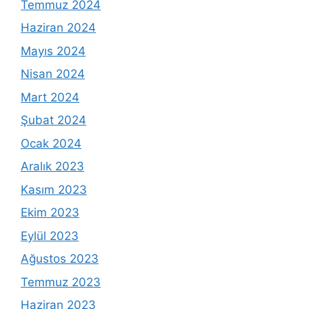
Temmuz 2024
Haziran 2024
Mayıs 2024
Nisan 2024
Mart 2024
Şubat 2024
Ocak 2024
Aralık 2023
Kasım 2023
Ekim 2023
Eylül 2023
Ağustos 2023
Temmuz 2023
Haziran 2023