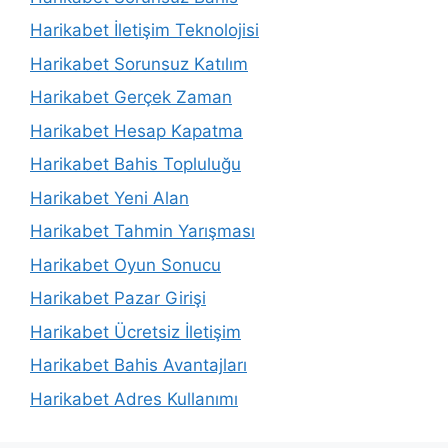
Harikabet İletişim Teknolojisi
Harikabet Sorunsuz Katılım
Harikabet Gerçek Zaman
Harikabet Hesap Kapatma
Harikabet Bahis Topluluğu
Harikabet Yeni Alan
Harikabet Tahmin Yarışması
Harikabet Oyun Sonucu
Harikabet Pazar Girişi
Harikabet Ücretsiz İletişim
Harikabet Bahis Avantajları
Harikabet Adres Kullanımı