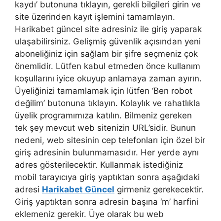
kaydı’ butonuna tıklayın, gerekli bilgileri girin ve
site üzerinden kayıt işlemini tamamlayın.
Harikabet güncel site adresiniz ile giriş yaparak
ulaşabilirsiniz. Gelişmiş güvenlik açısından yeni
aboneliğiniz için sağlam bir şifre seçmeniz çok
önemlidir. Lütfen kabul etmeden önce kullanım
koşullarını iyice okuyup anlamaya zaman ayırın.
Üyeliğinizi tamamlamak için lütfen ‘Ben robot
değilim’ butonuna tıklayın. Kolaylık ve rahatlıkla
üyelik programımıza katılın. Bilmeniz gereken
tek şey mevcut web sitenizin URL’sidir. Bunun
nedeni, web sitesinin cep telefonları için özel bir
giriş adresinin bulunmamasıdır. Her yerde aynı
adres gösterilecektir. Kullanmak istediğiniz
mobil tarayıcıya giriş yaptıktan sonra aşağıdaki
adresi
Harikabet Güncel
girmeniz gerekecektir.
Giriş yaptıktan sonra adresin başına ‘m’ harfini
eklemeniz gerekir. Üye olarak bu web