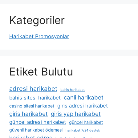
Kategoriler
Harikabet Promosyonlar
Etiket Bulutu
adresi harikabet
bahis harikabet
canli harikabet
bahis sitesi harikabet
giris adresi harikabet
casino sitesi harikabet
giris harikabet
giris yap harikabet
güncel adresi harikabet
güncel harikabet
güvenli harikabet ödemesi
harikabet 7/24 destek
harikabet adres