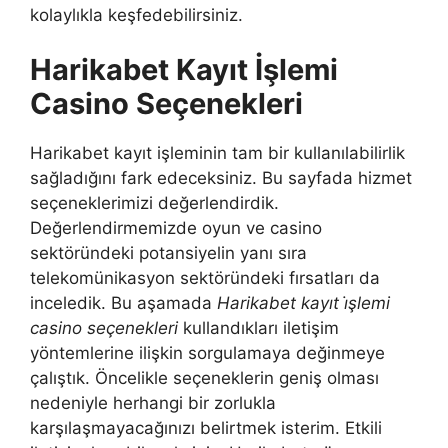
kolaylıkla keşfedebilirsiniz.
Harikabet Kayıt İşlemi
Casino Seçenekleri
Harikabet kayıt işleminin tam bir kullanılabilirlik
sağladığını fark edeceksiniz. Bu sayfada hizmet
seçeneklerimizi değerlendirdik.
Değerlendirmemizde oyun ve casino
sektöründeki potansiyelin yanı sıra
telekomünikasyon sektöründeki fırsatları da
inceledik. Bu aşamada
Harikabet kayıt i̇şlemi
casino seçenekleri
kullandıkları iletişim
yöntemlerine ilişkin sorgulamaya değinmeye
çalıştık. Öncelikle seçeneklerin geniş olması
nedeniyle herhangi bir zorlukla
karşılaşmayacağınızı belirtmek isterim. Etkili