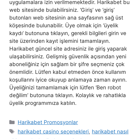
uygulamalara izin verilmemektedir. Harikabet bu
web sitesinde bulabilirsiniz. ‘Giriş’ ve ‘giriş’
butonları web sitesinin ana sayfasının sağ üst
köşesinde bulunabilir. Üye olmak için ‘üyelik
kaydı’ butonuna tıklayın, gerekli bilgileri girin ve
site üzerinden kayıt işlemini tamamlayın.
Harikabet güncel site adresiniz ile giriş yaparak
ulaşabilirsiniz. Gelişmiş güvenlik açısından yeni
aboneliğiniz için sağlam bir şifre seçmeniz çok
önemlidir. Lütfen kabul etmeden önce kullanım
koşullarını iyice okuyup anlamaya zaman ayırın.
Üyeliğinizi tamamlamak için lütfen ‘Ben robot
değilim’ butonuna tıklayın. Kolaylık ve rahatlıkla
üyelik programımıza katılın.
Kategoriler
Harikabet Promosyonlar
Etiketler
harikabet casino seçenekleri
,
harikabet nasıl