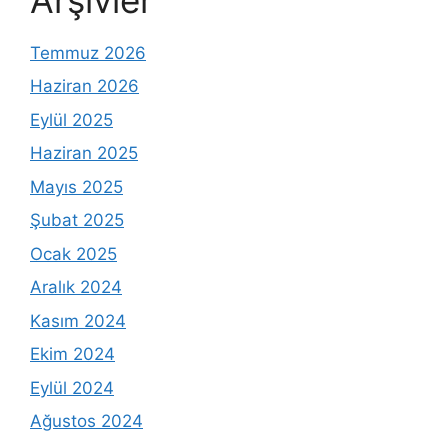
Temmuz 2026
Haziran 2026
Eylül 2025
Haziran 2025
Mayıs 2025
Şubat 2025
Ocak 2025
Aralık 2024
Kasım 2024
Ekim 2024
Eylül 2024
Ağustos 2024