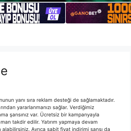
ce
nunun yanı sıra reklam desteği de sağlamaktadır.
ından yararlanmanızı sağlar. Verdiğimiz
ma şansınız var. Ücretsiz bir kampanyayla
aman takdir edilir. Yatırım yapmaya devam
labilirsiniz. Ayrıca sabit fiyat indirimi şansı da