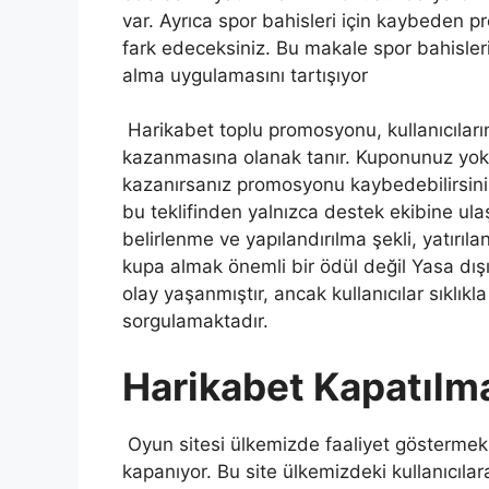
var. Ayrıca spor bahisleri için kaybeden 
fark edeceksiniz. Bu makale spor bahisleri
alma uygulamasını tartışıyor
Harikabet toplu promosyonu, kullanıcıları
kazanmasına olanak tanır. Kuponunuz yoksa
kazanırsanız promosyonu kaybedebilirsiniz
bu teklifinden yalnızca destek ekibine ula
belirlenme ve yapılandırılma şekli, yatırıl
kupa almak önemli bir ödül değil Yasa dışı 
olay yaşanmıştır, ancak kullanıcılar sıklık
sorgulamaktadır.
Harikabet Kapatılm
Oyun sitesi ülkemizde faaliyet göstermek i
kapanıyor. Bu site ülkemizdeki kullanıcılar