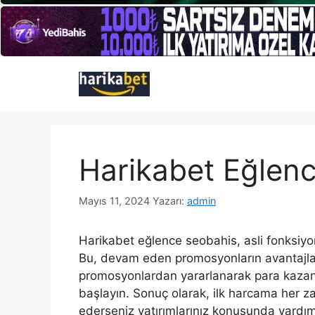
İçeriğe
atla
Harikabet Eğlen
Mayıs 11, 2024
Yazarı:
admin
Harikabet eğlence seobahis, asli fonksiyo
Bu, devam eden promosyonların avantajlar
promosyonlardan yararlanarak para kazan
başlayın. Sonuç olarak, ilk harcama her z
ederseniz yatırımlarınız konusunda yardım a