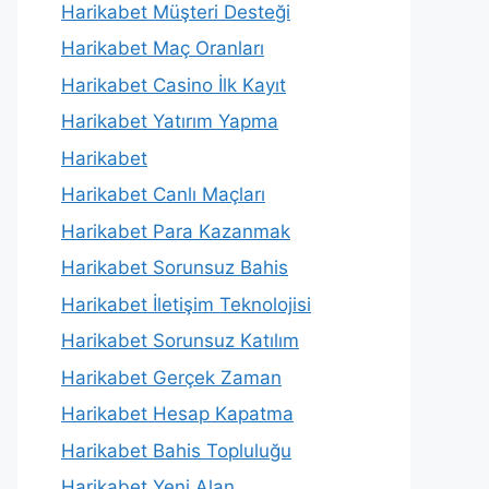
Harikabet Müşteri Desteği
Harikabet Maç Oranları
Harikabet Casino İlk Kayıt
Harikabet Yatırım Yapma
Harikabet
Harikabet Canlı Maçları
Harikabet Para Kazanmak
Harikabet Sorunsuz Bahis
Harikabet İletişim Teknolojisi
Harikabet Sorunsuz Katılım
Harikabet Gerçek Zaman
Harikabet Hesap Kapatma
Harikabet Bahis Topluluğu
Harikabet Yeni Alan