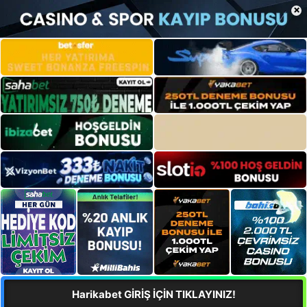
×
Harikabet GİRİŞ İÇİN TIKLAYINIZ!