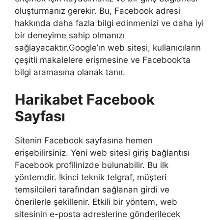
oluşturmanız gerekir. Bu, Facebook adresi
hakkında daha fazla bilgi edinmenizi ve daha iyi
bir deneyime sahip olmanızı
sağlayacaktır.Google’ın web sitesi, kullanıcıların
çeşitli makalelere erişmesine ve Facebook’ta
bilgi aramasına olanak tanır.
Harikabet Facebook
Sayfası
Sitenin Facebook sayfasına hemen
erişebilirsiniz. Yeni web sitesi giriş bağlantısı
Facebook profilinizde bulunabilir. Bu ilk
yöntemdir. İkinci teknik telgraf, müşteri
temsilcileri tarafından sağlanan girdi ve
önerilerle şekillenir. Etkili bir yöntem, web
sitesinin e-posta adreslerine gönderilecek