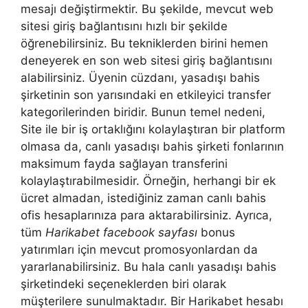
mesajı değiştirmektir. Bu şekilde, mevcut web
sitesi giriş bağlantısını hızlı bir şekilde
öğrenebilirsiniz. Bu tekniklerden birini hemen
deneyerek en son web sitesi giriş bağlantısını
alabilirsiniz. Üyenin cüzdanı, yasadışı bahis
şirketinin son yarısındaki en etkileyici transfer
kategorilerinden biridir. Bunun temel nedeni,
Site ile bir iş ortaklığını kolaylaştıran bir platform
olmasa da, canlı yasadışı bahis şirketi fonlarının
maksimum fayda sağlayan transferini
kolaylaştırabilmesidir. Örneğin, herhangi bir ek
ücret almadan, istediğiniz zaman canlı bahis
ofis hesaplarınıza para aktarabilirsiniz. Ayrıca,
tüm
Harikabet facebook sayfası
bonus
yatırımları için mevcut promosyonlardan da
yararlanabilirsiniz. Bu hala canlı yasadışı bahis
şirketindeki seçeneklerden biri olarak
müşterilere sunulmaktadır. Bir Harikabet hesabı