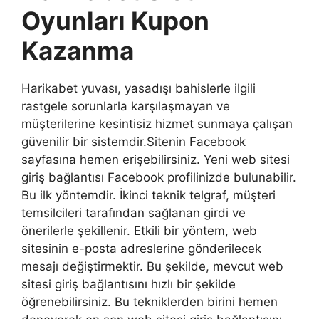
Oyunları Kupon
Kazanma
Harikabet yuvası, yasadışı bahislerle ilgili
rastgele sorunlarla karşılaşmayan ve
müşterilerine kesintisiz hizmet sunmaya çalışan
güvenilir bir sistemdir.Sitenin Facebook
sayfasına hemen erişebilirsiniz. Yeni web sitesi
giriş bağlantısı Facebook profilinizde bulunabilir.
Bu ilk yöntemdir. İkinci teknik telgraf, müşteri
temsilcileri tarafından sağlanan girdi ve
önerilerle şekillenir. Etkili bir yöntem, web
sitesinin e-posta adreslerine gönderilecek
mesajı değiştirmektir. Bu şekilde, mevcut web
sitesi giriş bağlantısını hızlı bir şekilde
öğrenebilirsiniz. Bu tekniklerden birini hemen