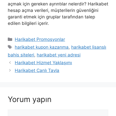
açmak için gereken ayrıntılar nelerdir? Harikabet
hesap açma verileri, müşterilerin güvenliğini
garanti etmek için gruplar tarafından talep
edilen bilgileri içerir.
Kategoriler
Harikabet Promosyonlar
Etiketler
harikabet kupon kazanma
,
harikabet lisanslı
bahis siteleri
,
harikabet yeni adresi
Harikabet Hizmet Yaklaşımı
Harikabet Canlı Tavla
Yorum yapın
Yorum