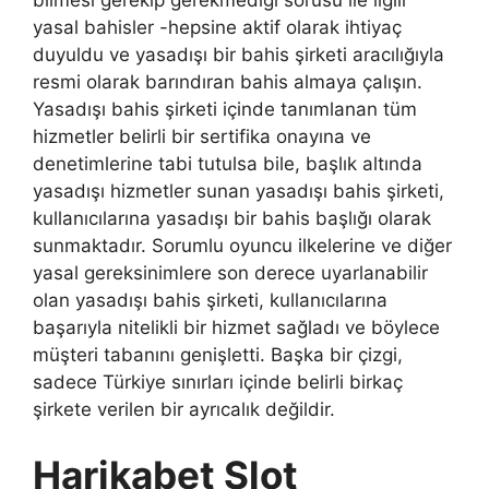
bilmesi gerekip gerekmediği sorusu ile ilgili
yasal bahisler -hepsine aktif olarak ihtiyaç
duyuldu ve yasadışı bir bahis şirketi aracılığıyla
resmi olarak barındıran bahis almaya çalışın.
Yasadışı bahis şirketi içinde tanımlanan tüm
hizmetler belirli bir sertifika onayına ve
denetimlerine tabi tutulsa bile, başlık altında
yasadışı hizmetler sunan yasadışı bahis şirketi,
kullanıcılarına yasadışı bir bahis başlığı olarak
sunmaktadır. Sorumlu oyuncu ilkelerine ve diğer
yasal gereksinimlere son derece uyarlanabilir
olan yasadışı bahis şirketi, kullanıcılarına
başarıyla nitelikli bir hizmet sağladı ve böylece
müşteri tabanını genişletti. Başka bir çizgi,
sadece Türkiye sınırları içinde belirli birkaç
şirkete verilen bir ayrıcalık değildir.
Harikabet Slot