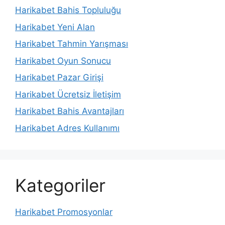
Harikabet Bahis Topluluğu
Harikabet Yeni Alan
Harikabet Tahmin Yarışması
Harikabet Oyun Sonucu
Harikabet Pazar Girişi
Harikabet Ücretsiz İletişim
Harikabet Bahis Avantajları
Harikabet Adres Kullanımı
Kategoriler
Harikabet Promosyonlar