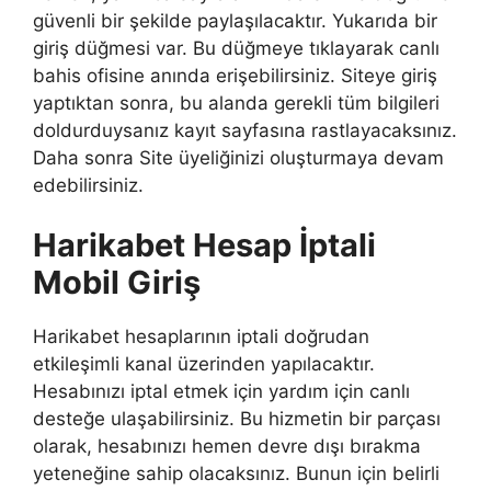
güvenli bir şekilde paylaşılacaktır. Yukarıda bir
giriş düğmesi var. Bu düğmeye tıklayarak canlı
bahis ofisine anında erişebilirsiniz. Siteye giriş
yaptıktan sonra, bu alanda gerekli tüm bilgileri
doldurduysanız kayıt sayfasına rastlayacaksınız.
Daha sonra Site üyeliğinizi oluşturmaya devam
edebilirsiniz.
Harikabet Hesap İptali
Mobil Giriş
Harikabet hesaplarının iptali doğrudan
etkileşimli kanal üzerinden yapılacaktır.
Hesabınızı iptal etmek için yardım için canlı
desteğe ulaşabilirsiniz. Bu hizmetin bir parçası
olarak, hesabınızı hemen devre dışı bırakma
yeteneğine sahip olacaksınız. Bunun için belirli