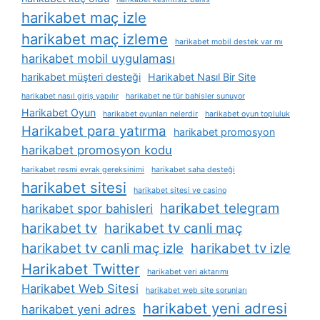
harikabet maç izle
harikabet maç izleme
harikabet mobil destek var mı
harikabet mobil uygulaması
harikabet müşteri desteği
Harikabet Nasıl Bir Site
harikabet nasıl giriş yapılır
harikabet ne tür bahisler sunuyor
Harikabet Oyun
harikabet oyunları nelerdir
harikabet oyun topluluk
Harikabet para yatırma
harikabet promosyon
harikabet promosyon kodu
harikabet resmi evrak gereksinimi
harikabet saha desteği
harikabet sitesi
harikabet sitesi ve casino
harikabet telegram
harikabet spor bahisleri
harikabet tv
harikabet tv canli maç
harikabet tv canli maç izle
harikabet tv izle
Harikabet Twitter
harikabet veri aktarımı
Harikabet Web Sitesi
harikabet web site sorunları
harikabet yeni adresi
harikabet yeni adres