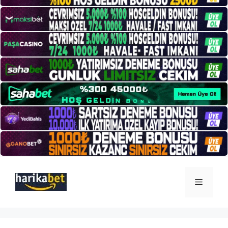
İçeriğe
atla
Menü