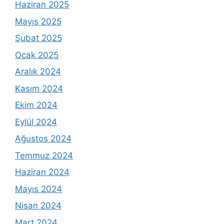
Haziran 2025
Mayıs 2025
Şubat 2025
Ocak 2025
Aralık 2024
Kasım 2024
Ekim 2024
Eylül 2024
Ağustos 2024
Temmuz 2024
Haziran 2024
Mayıs 2024
Nisan 2024
Mart 2024