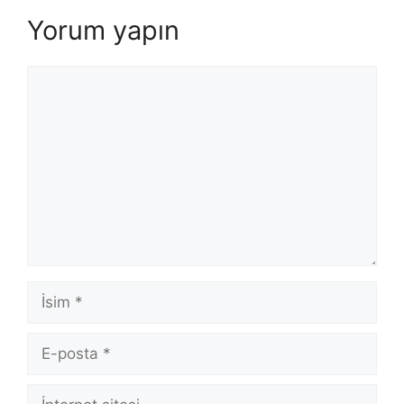
Yorum yapın
Yorum
İsim
E-
posta
İnternet