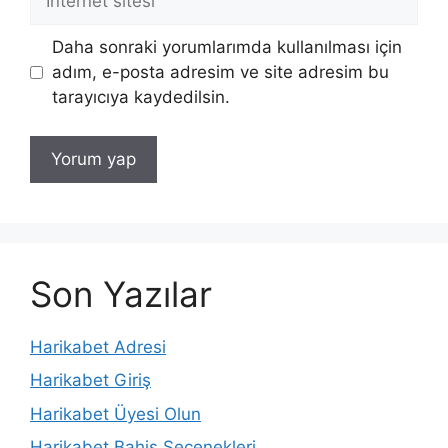
sitesi
Daha sonraki yorumlarımda kullanılması için
adım, e-posta adresim ve site adresim bu
tarayıcıya kaydedilsin.
Son Yazılar
Harikabet Adresi
Harikabet Giriş
Harikabet Üyesi Olun
Harikabet Bahis Seçenekleri