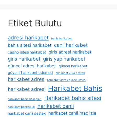
Etiket Bulutu
adresi harikabet
bahis harikabet
canli harikabet
bahis sitesi harikabet
giris adresi harikabet
casino sitesi harikabet
giris harikabet
giris yap harikabet
güncel adresi harikabet
güncel harikabet
güvenli harikabet ödemesi
harikabet 7/24 destek
harikabet adres
harikabet adres güncellemesi
Harikabet Bahis
harikabet adresi
Harikabet bahis sitesi
harikabet bahis hesapları
harikabet canli
harikabet bankacılık
harikabet canli maç izle
harikabet canli destek