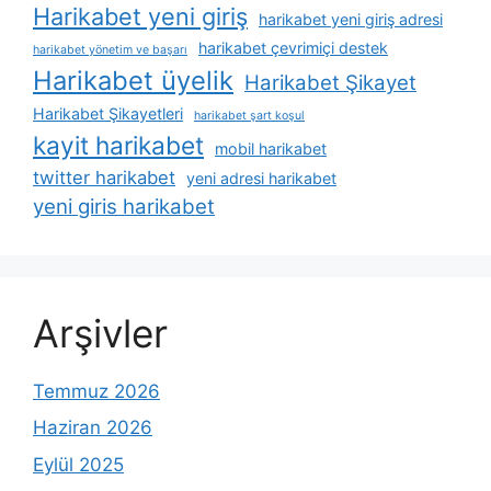
Harikabet yeni giriş
harikabet yeni giriş adresi
harikabet çevrimiçi destek
harikabet yönetim ve başarı
Harikabet üyelik
Harikabet Şikayet
Harikabet Şikayetleri
harikabet şart koşul
kayit harikabet
mobil harikabet
twitter harikabet
yeni adresi harikabet
yeni giris harikabet
Arşivler
Temmuz 2026
Haziran 2026
Eylül 2025