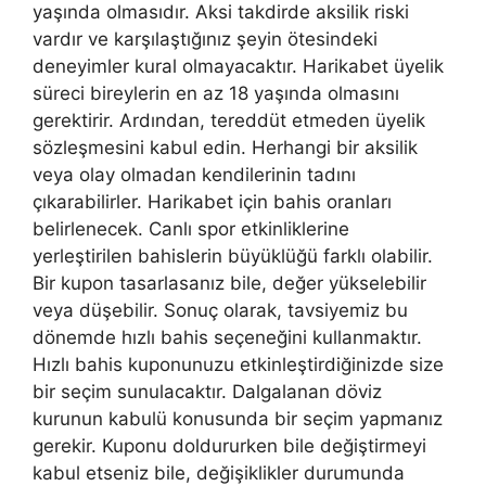
yaşında olmasıdır. Aksi takdirde aksilik riski
vardır ve karşılaştığınız şeyin ötesindeki
deneyimler kural olmayacaktır. Harikabet üyelik
süreci bireylerin en az 18 yaşında olmasını
gerektirir. Ardından, tereddüt etmeden üyelik
sözleşmesini kabul edin. Herhangi bir aksilik
veya olay olmadan kendilerinin tadını
çıkarabilirler. Harikabet için bahis oranları
belirlenecek. Canlı spor etkinliklerine
yerleştirilen bahislerin büyüklüğü farklı olabilir.
Bir kupon tasarlasanız bile, değer yükselebilir
veya düşebilir. Sonuç olarak, tavsiyemiz bu
dönemde hızlı bahis seçeneğini kullanmaktır.
Hızlı bahis kuponunuzu etkinleştirdiğinizde size
bir seçim sunulacaktır. Dalgalanan döviz
kurunun kabulü konusunda bir seçim yapmanız
gerekir. Kuponu doldururken bile değiştirmeyi
kabul etseniz bile, değişiklikler durumunda