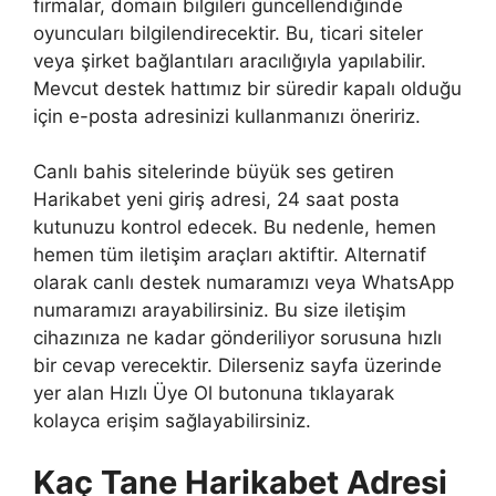
firmalar, domain bilgileri güncellendiğinde
oyuncuları bilgilendirecektir. Bu, ticari siteler
veya şirket bağlantıları aracılığıyla yapılabilir.
Mevcut destek hattımız bir süredir kapalı olduğu
için e-posta adresinizi kullanmanızı öneririz.
Canlı bahis sitelerinde büyük ses getiren
Harikabet yeni giriş adresi, 24 saat posta
kutunuzu kontrol edecek. Bu nedenle, hemen
hemen tüm iletişim araçları aktiftir. Alternatif
olarak canlı destek numaramızı veya WhatsApp
numaramızı arayabilirsiniz. Bu size iletişim
cihazınıza ne kadar gönderiliyor sorusuna hızlı
bir cevap verecektir. Dilerseniz sayfa üzerinde
yer alan Hızlı Üye Ol butonuna tıklayarak
kolayca erişim sağlayabilirsiniz.
Kaç Tane Harikabet Adresi