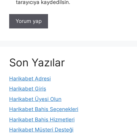
tarayıcıya kaydedilsin.
Son Yazılar
Harikabet Adresi
Harikabet Giriş
Harikabet Üyesi Olun
Harikabet Bahis Seçenekleri
Harikabet Bahis Hizmetleri
Harikabet Müşteri Desteği