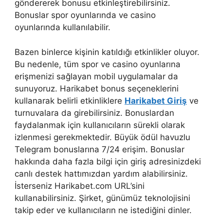
göndererek bonusu etkinleştirebilirsiniz.
Bonuslar spor oyunlarında ve casino
oyunlarında kullanılabilir.
Bazen binlerce kişinin katıldığı etkinlikler oluyor.
Bu nedenle, tüm spor ve casino oyunlarına
erişmenizi sağlayan mobil uygulamalar da
sunuyoruz. Harikabet bonus seçeneklerini
kullanarak belirli etkinliklere
Harikabet Giriş
ve
turnuvalara da girebilirsiniz. Bonuslardan
faydalanmak için kullanıcıların sürekli olarak
izlenmesi gerekmektedir. Büyük ödül havuzlu
Telegram bonuslarına 7/24 erişim. Bonuslar
hakkında daha fazla bilgi için giriş adresinizdeki
canlı destek hattımızdan yardım alabilirsiniz.
İsterseniz Harikabet.com URL’sini
kullanabilirsiniz. Şirket, günümüz teknolojisini
takip eder ve kullanıcıların ne istediğini dinler.