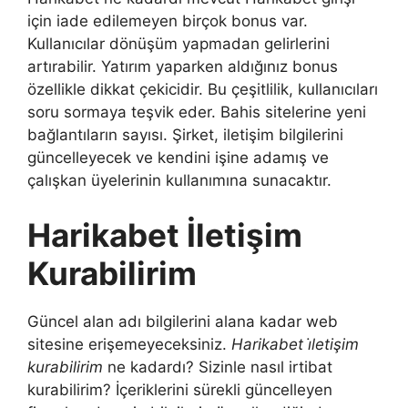
için iade edilemeyen birçok bonus var.
Kullanıcılar dönüşüm yapmadan gelirlerini
artırabilir. Yatırım yaparken aldığınız bonus
özellikle dikkat çekicidir. Bu çeşitlilik, kullanıcıları
soru sormaya teşvik eder. Bahis sitelerine yeni
bağlantıların sayısı. Şirket, iletişim bilgilerini
güncelleyecek ve kendini işine adamış ve
çalışkan üyelerinin kullanımına sunacaktır.
Harikabet İletişim
Kurabilirim
Güncel alan adı bilgilerini alana kadar web
sitesine erişemeyeceksiniz.
Harikabet i̇letişim
kurabilirim
ne kadardı? Sizinle nasıl irtibat
kurabilirim? İçeriklerini sürekli güncelleyen