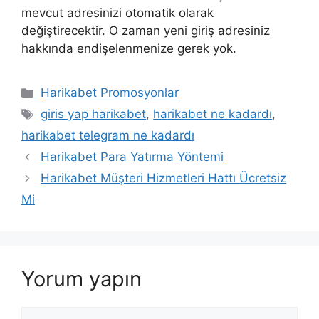
mevcut adresinizi otomatik olarak
değiştirecektir. O zaman yeni giriş adresiniz
hakkında endişelenmenize gerek yok.
Kategoriler
Harikabet Promosyonlar
Etiketler
giris yap harikabet
,
harikabet ne kadardı
,
harikabet telegram ne kadardı
Harikabet Para Yatırma Yöntemi
Harikabet Müşteri Hizmetleri Hattı Ücretsiz
Mi
Yorum yapın
Yorum