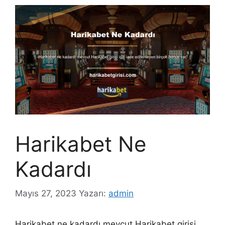
Harikabet Ne
Kadardı
Mayıs 27, 2023
Yazarı:
admin
Harikabet ne kadardı mevcut Harikabet girişi