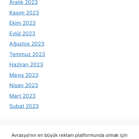
Aralık 2023
Kasım 2023
Ekim 2023
Eylül 2023
Ağustos 2023
Temmuz 2023
Haziran 2023
Mayıs 2023
Nisan 2023
Mart 2023
Şubat 2023
Avrasya'nın en büyük reklam platformunda olmak için