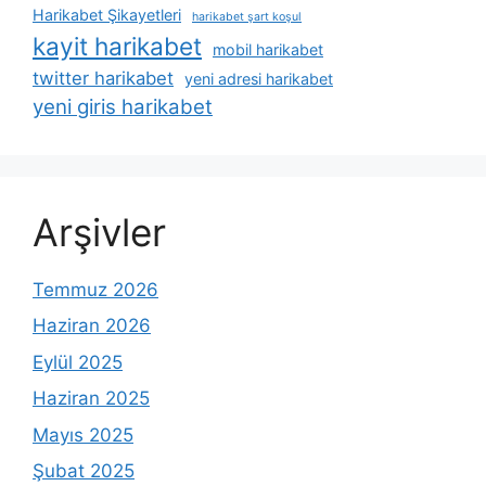
Harikabet Şikayetleri
harikabet şart koşul
kayit harikabet
mobil harikabet
twitter harikabet
yeni adresi harikabet
yeni giris harikabet
Arşivler
Temmuz 2026
Haziran 2026
Eylül 2025
Haziran 2025
Mayıs 2025
Şubat 2025