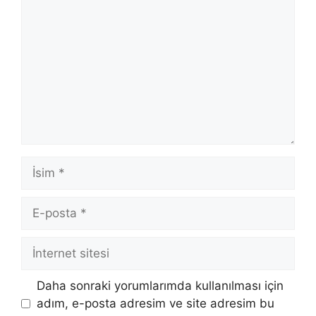
İsim
E-
posta
İnternet
sitesi
Daha sonraki yorumlarımda kullanılması için
adım, e-posta adresim ve site adresim bu