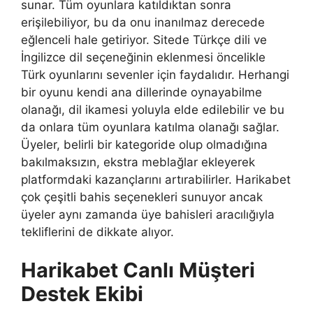
sunar. Tüm oyunlara katıldıktan sonra
erişilebiliyor, bu da onu inanılmaz derecede
eğlenceli hale getiriyor. Sitede Türkçe dili ve
İngilizce dil seçeneğinin eklenmesi öncelikle
Türk oyunlarını sevenler için faydalıdır. Herhangi
bir oyunu kendi ana dillerinde oynayabilme
olanağı, dil ikamesi yoluyla elde edilebilir ve bu
da onlara tüm oyunlara katılma olanağı sağlar.
Üyeler, belirli bir kategoride olup olmadığına
bakılmaksızın, ekstra meblağlar ekleyerek
platformdaki kazançlarını artırabilirler. Harikabet
çok çeşitli bahis seçenekleri sunuyor ancak
üyeler aynı zamanda üye bahisleri aracılığıyla
tekliflerini de dikkate alıyor.
Harikabet Canlı Müşteri
Destek Ekibi