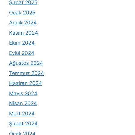
Şubat 2025
Ocak 2025
Aralık 2024
Kasım 2024
Ekim 2024
Eylül 2024
Ağustos 2024
Temmuz 2024
Haziran 2024
Mayıs 2024
Nisan 2024
Mart 2024
Şubat 2024
Ocak 2024