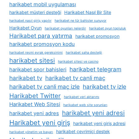
harikabet mobil uygulaması
harikabet müşteri desteği
Harikabet Nasıl Bir Site
harikabet nasıl giriş yapılır
harikabet ne tür bahisler sunuyor
Harikabet Oyun
harikabet oyunları nelerdir
harikabet oyun topluluk
Harikabet para yatırma
harikabet promosyon
harikabet promosyon kodu
harikabet resmi evrak gereksinimi
harikabet saha desteği
harikabet sitesi
harikabet sitesi ve casino
harikabet telegram
harikabet spor bahisleri
harikabet tv
harikabet tv canli maç
harikabet tv canli maç izle
harikabet tv izle
Harikabet Twitter
harikabet veri aktarımı
Harikabet Web Sitesi
harikabet web site sorunları
harikabet yeni adresi
harikabet yeni adres
Harikabet yeni giriş
harikabet yeni giriş adresi
harikabet çevrimiçi destek
harikabet yönetim ve başarı