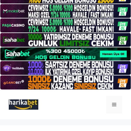
İçeriğe
atla
Menü