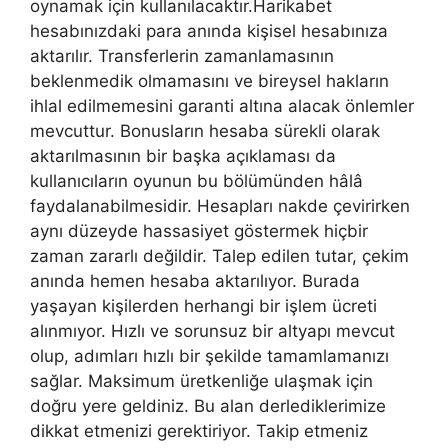
oynamak için kullanılacaktır.Harikabet
hesabınızdaki para anında kişisel hesabınıza
aktarılır. Transferlerin zamanlamasının
beklenmedik olmamasını ve bireysel hakların
ihlal edilmemesini garanti altına alacak önlemler
mevcuttur. Bonusların hesaba sürekli olarak
aktarılmasının bir başka açıklaması da
kullanıcıların oyunun bu bölümünden hâlâ
faydalanabilmesidir. Hesapları nakde çevirirken
aynı düzeyde hassasiyet göstermek hiçbir
zaman zararlı değildir. Talep edilen tutar, çekim
anında hemen hesaba aktarılıyor. Burada
yaşayan kişilerden herhangi bir işlem ücreti
alınmıyor. Hızlı ve sorunsuz bir altyapı mevcut
olup, adımları hızlı bir şekilde tamamlamanızı
sağlar. Maksimum üretkenliğe ulaşmak için
doğru yere geldiniz. Bu alan derlediklerimize
dikkat etmenizi gerektiriyor. Takip etmeniz