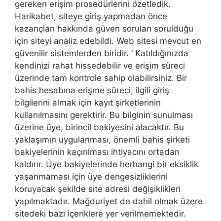
gereken erişim prosedürlerini özetledik.
Harikabet, siteye giriş yapmadan önce
kazançları hakkında güven soruları sorulduğu
için siteyi analiz edebildi. Web sitesi mevcut en
güvenilir sistemlerden biridir. ‘ Katıldığınızda
kendinizi rahat hissedebilir ve erişim süreci
üzerinde tam kontrole sahip olabilirsiniz. Bir
bahis hesabına erişme süreci, ilgili giriş
bilgilerini almak için kayıt şirketlerinin
kullanılmasını gerektirir. Bu bilginin sunulması
üzerine üye, birincil bakiyesini alacaktır. Bu
yaklaşımın uygulanması, önemli bahis şirketi
bakiyelerinin kaçırılması ihtiyacını ortadan
kaldırır. Üye bakiyelerinde herhangi bir eksiklik
yaşanmaması için üye dengesizliklerini
koruyacak şekilde site adresi değişiklikleri
yapılmaktadır. Mağduriyet de dahil olmak üzere
sitedeki bazı içeriklere yer verilmemektedir.