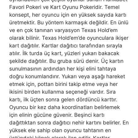
Favori Pokeri ve Kart Oyunu Pokeridir. Temel
konsept, her oyuncu için en yüksek sayıda kartı
üretmektir. Bu yöntem karmaşık değildir. En ünlü
ve en çok tanınan varyasyon Texas Hold’em
olarak bilinir. Texas Hold’em’de oyunculara ikişer
kart dağıtılır. Kartlar dağıtıcı tarafından sırayla
atılır. İlk turda üç kart, yüzleri yukarı bakacak
şekilde dağıtılır. Bu gruba sürü denir. Üç kartın
sunulmasının ardından her kişi elini tahtaya
doğru konumlandırır. Yukarı veya aşağı hareket
etmek için, pottan birini takip etme veya her
ikisini birden kullanma seçeneği vardır. Sıra
kartı, ilk üçten sonra gelen dördüncü karttır.
Oyuncu bir kez daha koordinatları belirlemek
için elinin gücüne güvenir. Beşinci kartı
dağıttıktan sonra dağıtıcı nehir kartını belirler. En
yüksek ele sahip olan oyuncu tahtanın en