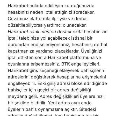
Harikabet onlarla etkileşim kurduğunuzda
hesabınızı neden iptal ettiğinizi soracaktır.
Cevabınız platformla ilgiliyse ve derhal
düzeltilebiliyorsa yardımcı olunacaktır.
Harikabet canlı müşteri destek ekibi
hesabınızın
iptali talebinize yol açabilecek istisnai bir
durumdan endişeleniyorsanız, hesabınızı derhal
kapatmanıza yardımcı olacaklardır. Üyeliğinizi
iptal ettikten sonra Harikabet platformuna ve
oyunlarına erişemezsiniz. BTK engelleyicileri,
Harikabet giriş seçeneği ekleyerek bahisçilerin
adreslerini değiştirerek hesaplarına erişmelerini
engelleyebilir. Eski giriş adresi bloke edildiğinde
bahisçiler için geçici bir adres değişikliği
meydana gelir. Adres değişiklikleri üyelere hızlı
bir şekilde bildirilir. Yeni adres aynı anda
üyelerin bahis oynamasına açıktır. Sitedeki
adresin değiştirilmesi, tüm bahislerin tek bir