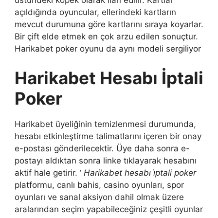
üstündeki köpek olarak ilan edilir. Kartlar
açıldığında oyuncular, ellerindeki kartların
mevcut durumuna göre kartlarını sıraya koyarlar.
Bir çift elde etmek en çok arzu edilen sonuçtur.
Harikabet poker oyunu da aynı modeli sergiliyor
Harikabet Hesabı İptali
Poker
Harikabet üyeliğinin temizlenmesi durumunda,
hesabı etkinleştirme talimatlarını içeren bir onay
e-postası gönderilecektir. Üye daha sonra e-
postayı aldıktan sonra linke tıklayarak hesabını
aktif hale getirir. ‘
Harikabet hesabı i̇ptali poker
platformu, canlı bahis, casino oyunları, spor
oyunları ve sanal aksiyon dahil olmak üzere
aralarından seçim yapabileceğiniz çeşitli oyunlar