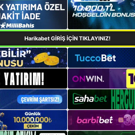
Harikabet GİRİŞ İÇİN TIKLAYINIZ!