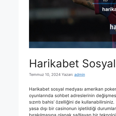
Harikabet Sosya
Temmuz 10, 2024
Yazarı:
admin
Harikabet sosyal medyası amerikan pokeri,
oyunlarında sohbet adreslerinin değişmesi
sızıntı bahis’ özelliğini de kullanabilirsiniz
yasa dışı bir casinonun işletildiği durumlar
bırakılmasına olanak sağlayan bir teknoloji