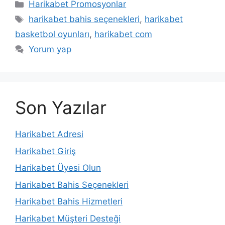
Kategoriler
Harikabet Promosyonlar
Etiketler
harikabet bahis seçenekleri
,
harikabet
basketbol oyunları
,
harikabet com
Yorum yap
Son Yazılar
Harikabet Adresi
Harikabet Giriş
Harikabet Üyesi Olun
Harikabet Bahis Seçenekleri
Harikabet Bahis Hizmetleri
Harikabet Müşteri Desteği