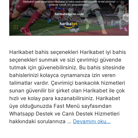
Harikabet bahis seçenekleri Harikabet iyi bahis
seçenekleri sunmak ve sizi çevrimiçi güvende
tutmak için güvenebilirsiniz. Bu bahis sitesinde
bahislerinizi kolayca oynamanıza izin veren
talimatlar vardır. Çevrimiçi bankacılık hizmetleri
sunan güvenilir bir şirket olan Harikabet ile çok
hızlı ve kolay para kazanabilirsiniz. Harikabet
üye olduğunuzda Fast Menü sayfasından
Whatsapp Destek ve Canlı Destek Hizmetleri
hakkındaki sorularınıza …
Devamını oku…