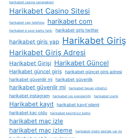
harikabet casino seçenekleri
Harikabet Casino Sitesi
harikabet com
harikabet cep telefonu
harikabet giris twitter
harikabet e spor bahis farkı
Harikabet Giriş
harikabet giris yap
Harikabet Giriş Adresi
Harikabet Güncel
Harikabet Girişi
Harikabet güncel giriş
harikabet güncel giriş adresi
harikabet güvenilir mi
harikabet güvenlik
harikabet güvenlir mi
harikabet hesap yönetici
harikabet instagram
harikabet i̇os popülerliği
harikabet i̇çerik
Harikabet kayıt
harikabet kayıt i̇şlemi
harikabet kaç oldu
harikabet kesintisiz bahis
harikabet maç izle
harikabet maç izleme
harikabet mobil destek var mı