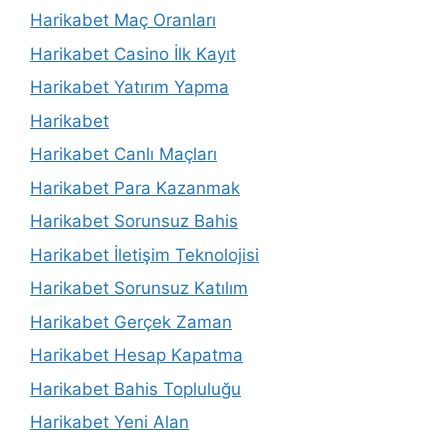
Harikabet Maç Oranları
Harikabet Casino İlk Kayıt
Harikabet Yatırım Yapma
Harikabet
Harikabet Canlı Maçları
Harikabet Para Kazanmak
Harikabet Sorunsuz Bahis
Harikabet İletişim Teknolojisi
Harikabet Sorunsuz Katılım
Harikabet Gerçek Zaman
Harikabet Hesap Kapatma
Harikabet Bahis Topluluğu
Harikabet Yeni Alan