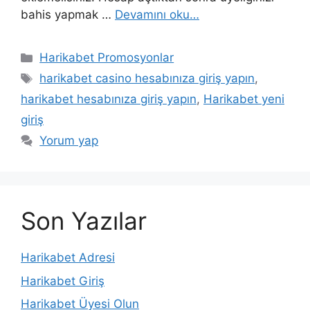
bahis yapmak …
Devamını oku…
Kategoriler
Harikabet Promosyonlar
Etiketler
harikabet casino hesabınıza giriş yapın
,
harikabet hesabınıza giriş yapın
,
Harikabet yeni
giriş
Yorum yap
Son Yazılar
Harikabet Adresi
Harikabet Giriş
Harikabet Üyesi Olun