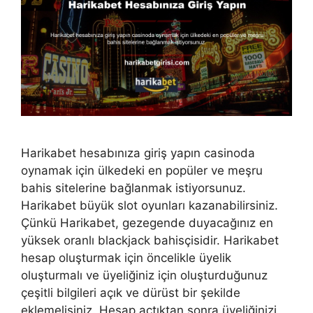
Harikabet hesabınıza giriş yapın casinoda
oynamak için ülkedeki en popüler ve meşru
bahis sitelerine bağlanmak istiyorsunuz.
Harikabet büyük slot oyunları kazanabilirsiniz.
Çünkü Harikabet, gezegende duyacağınız en
yüksek oranlı blackjack bahisçisidir. Harikabet
hesap oluşturmak için öncelikle üyelik
oluşturmalı ve üyeliğiniz için oluşturduğunuz
çeşitli bilgileri açık ve dürüst bir şekilde
eklemelisiniz. Hesap açtıktan sonra üyeliğinizi