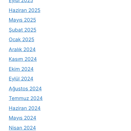
Eylül 2025
Haziran 2025
Mayıs 2025
Şubat 2025
Ocak 2025
Aralık 2024
Kasım 2024
Ekim 2024
Eylül 2024
Ağustos 2024
Temmuz 2024
Haziran 2024
Mayıs 2024
Nisan 2024