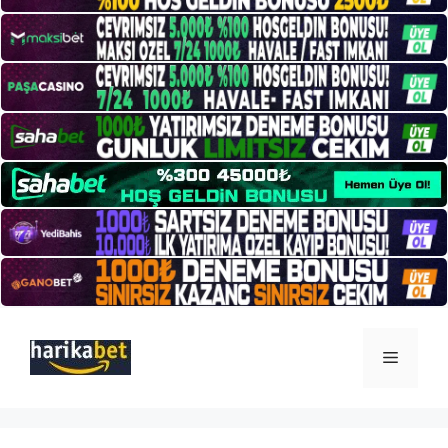
İçeriğe
atla
Menü