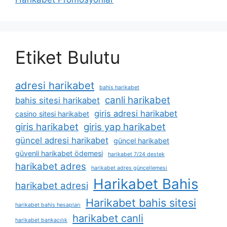
Etiket Bulutu
adresi harikabet
bahis harikabet
canli harikabet
bahis sitesi harikabet
giris adresi harikabet
casino sitesi harikabet
giris harikabet
giris yap harikabet
güncel adresi harikabet
güncel harikabet
güvenli harikabet ödemesi
harikabet 7/24 destek
harikabet adres
harikabet adres güncellemesi
Harikabet Bahis
harikabet adresi
Harikabet bahis sitesi
harikabet bahis hesapları
harikabet canli
harikabet bankacılık