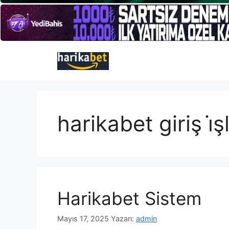
İçeriğe
atla
harikabet giriş i̇ş
Harikabet Sistem
Mayıs 17, 2025
Yazarı:
admin