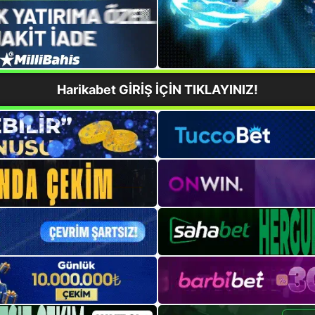
Harikabet GİRİŞ İÇİN TIKLAYINIZ!