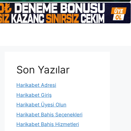
Son Yazılar
Harikabet Adresi
Harikabet Giriş
Harikabet Üyesi Olun
Harikabet Bahis Seçenekleri
Harikabet Bahis Hizmetleri