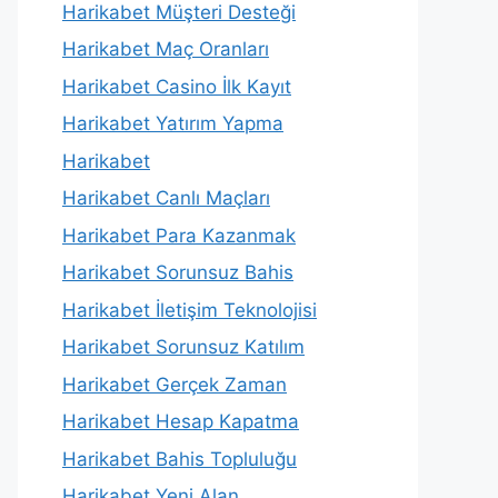
Harikabet Müşteri Desteği
Harikabet Maç Oranları
Harikabet Casino İlk Kayıt
Harikabet Yatırım Yapma
Harikabet
Harikabet Canlı Maçları
Harikabet Para Kazanmak
Harikabet Sorunsuz Bahis
Harikabet İletişim Teknolojisi
Harikabet Sorunsuz Katılım
Harikabet Gerçek Zaman
Harikabet Hesap Kapatma
Harikabet Bahis Topluluğu
Harikabet Yeni Alan