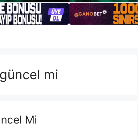
 güncel mi
üncel Mi