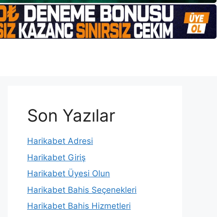
Son Yazılar
Harikabet Adresi
Harikabet Giriş
Harikabet Üyesi Olun
Harikabet Bahis Seçenekleri
Harikabet Bahis Hizmetleri