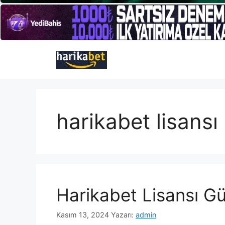
İçeriğe
atla
harikabet lisansı
Harikabet Lisansı G
Kasım 13, 2024
Yazarı:
admin