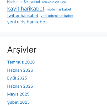
Harikabet Şikayetleri
harikabet şart koşul
kayit harikabet
mobil harikabet
twitter harikabet
yeni adresi harikabet
yeni giris harikabet
Arşivler
Temmuz 2026
Haziran 2026
Eylül 2025
Haziran 2025
Mayıs 2025
Şubat 2025