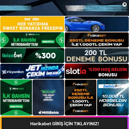
×
Harikabet GİRİŞ İÇİN TIKLAYINIZ!