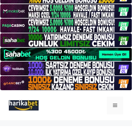
İçeriğe
atla
Menü