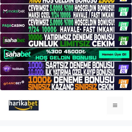
İçeriğe
atla
Menü