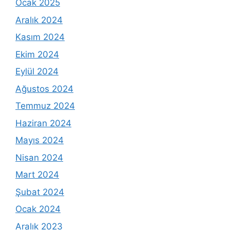
Ocak 2025
Aralık 2024
Kasım 2024
Ekim 2024
Eylül 2024
Ağustos 2024
Temmuz 2024
Haziran 2024
Mayıs 2024
Nisan 2024
Mart 2024
Şubat 2024
Ocak 2024
Aralık 2023