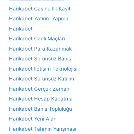
Harikabet Casino İlk Kayıt
Harikabet Yatırım Yapma
Harikabet
Harikabet Canlı Maçları
Harikabet Para Kazanmak
Harikabet Sorunsuz Bahis
Harikabet İletişim Teknolojisi
Harikabet Sorunsuz Katılım
Harikabet Gerçek Zaman
Harikabet Hesap Kapatma
Harikabet Bahis Topluluğu
Harikabet Yeni Alan
Harikabet Tahmin Yarışması