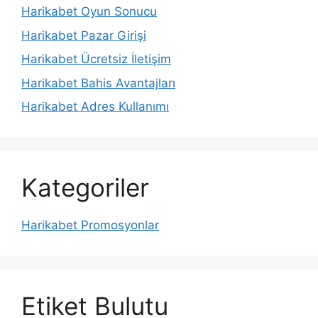
Harikabet Oyun Sonucu
Harikabet Pazar Girişi
Harikabet Ücretsiz İletişim
Harikabet Bahis Avantajları
Harikabet Adres Kullanımı
Kategoriler
Harikabet Promosyonlar
Etiket Bulutu