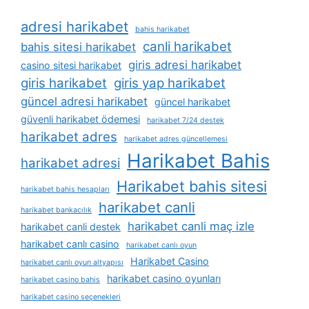
adresi harikabet
bahis harikabet
canli harikabet
bahis sitesi harikabet
giris adresi harikabet
casino sitesi harikabet
giris harikabet
giris yap harikabet
güncel adresi harikabet
güncel harikabet
güvenli harikabet ödemesi
harikabet 7/24 destek
harikabet adres
harikabet adres güncellemesi
Harikabet Bahis
harikabet adresi
Harikabet bahis sitesi
harikabet bahis hesapları
harikabet canli
harikabet bankacılık
harikabet canli maç izle
harikabet canli destek
harikabet canlı casino
harikabet canlı oyun
Harikabet Casino
harikabet canlı oyun altyapısı
harikabet casino oyunları
harikabet casino bahis
harikabet casino seçenekleri