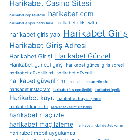
Harikabet Casino Sitesi
harikabet com
harikabet cep telefonu
harikabet giris twitter
harikabet e spor bahis farkı
Harikabet Giriş
harikabet giris yap
Harikabet Giriş Adresi
Harikabet Güncel
Harikabet Girişi
Harikabet güncel giriş
harikabet güncel giriş adresi
harikabet güvenilir mi
harikabet güvenlik
harikabet güvenlir mi
harikabet hesap yönetici
harikabet instagram
harikabet i̇os popülerliği
harikabet i̇çerik
Harikabet kayıt
harikabet kayıt i̇şlemi
harikabet kaç oldu
harikabet kesintisiz bahis
harikabet maç izle
harikabet maç izleme
harikabet mobil destek var mı
harikabet mobil uygulaması