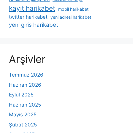
harikabet şart koşul
kayit harikabet
mobil harikabet
twitter harikabet
yeni adresi harikabet
yeni giris harikabet
Arşivler
Temmuz 2026
Haziran 2026
Eylül 2025
Haziran 2025
Mayıs 2025
Şubat 2025