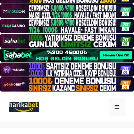
İçeriğe
atla
Menü