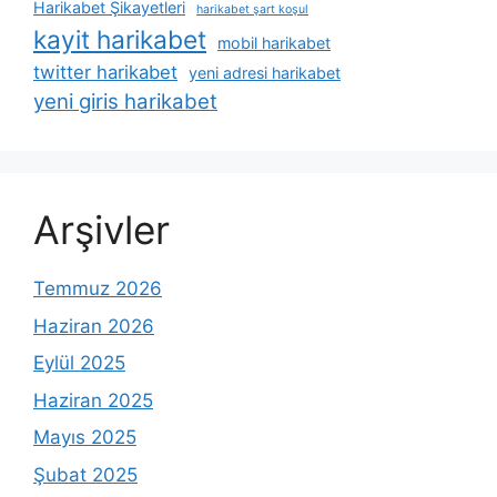
Harikabet Şikayetleri
harikabet şart koşul
kayit harikabet
mobil harikabet
twitter harikabet
yeni adresi harikabet
yeni giris harikabet
Arşivler
Temmuz 2026
Haziran 2026
Eylül 2025
Haziran 2025
Mayıs 2025
Şubat 2025