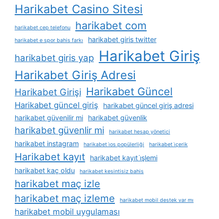
Harikabet Casino Sitesi
harikabet com
harikabet cep telefonu
harikabet giris twitter
harikabet e spor bahis farkı
Harikabet Giriş
harikabet giris yap
Harikabet Giriş Adresi
Harikabet Güncel
Harikabet Girişi
Harikabet güncel giriş
harikabet güncel giriş adresi
harikabet güvenilir mi
harikabet güvenlik
harikabet güvenlir mi
harikabet hesap yönetici
harikabet instagram
harikabet i̇os popülerliği
harikabet i̇çerik
Harikabet kayıt
harikabet kayıt i̇şlemi
harikabet kaç oldu
harikabet kesintisiz bahis
harikabet maç izle
harikabet maç izleme
harikabet mobil destek var mı
harikabet mobil uygulaması