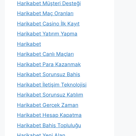
Harikabet Müşteri Desteği
Harikabet Maç Oranları
Harikabet Casino İlk Kayıt
Harikabet Yatırım Yapma
Harikabet
Harikabet Canlı Maçları
Harikabet Para Kazanmak
Harikabet Sorunsuz Bahis
Harikabet İletişim Teknolojisi
Harikabet Sorunsuz Katılım
Harikabet Gerçek Zaman
Harikabet Hesap Kapatma
Harikabet Bahis Topluluğu
Harikabet Yeni Alan