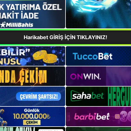
Harikabet GİRİŞ İÇİN TIKLAYINIZ!