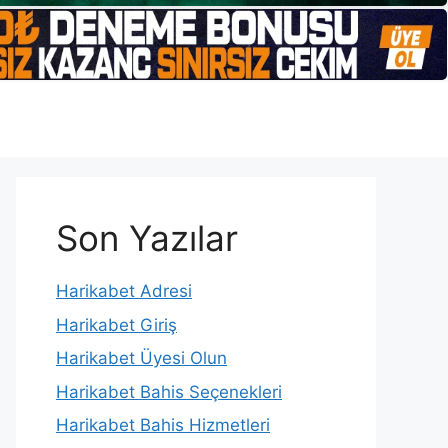
Son Yazılar
Harikabet Adresi
Harikabet Giriş
Harikabet Üyesi Olun
Harikabet Bahis Seçenekleri
Harikabet Bahis Hizmetleri