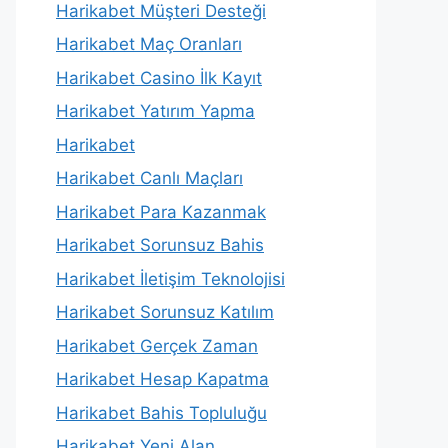
Harikabet Müşteri Desteği
Harikabet Maç Oranları
Harikabet Casino İlk Kayıt
Harikabet Yatırım Yapma
Harikabet
Harikabet Canlı Maçları
Harikabet Para Kazanmak
Harikabet Sorunsuz Bahis
Harikabet İletişim Teknolojisi
Harikabet Sorunsuz Katılım
Harikabet Gerçek Zaman
Harikabet Hesap Kapatma
Harikabet Bahis Topluluğu
Harikabet Yeni Alan