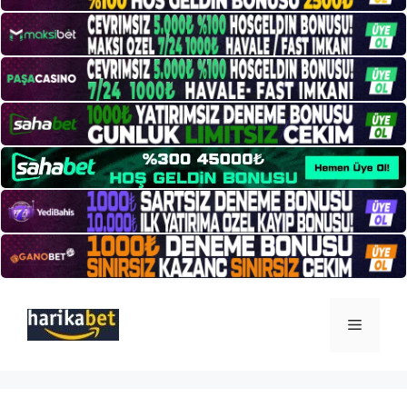
İçeriğe
atla
Menü