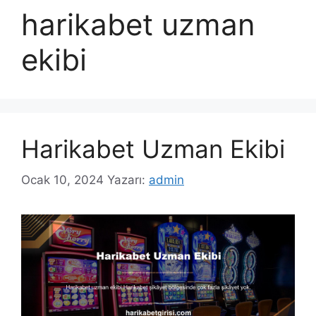
harikabet uzman
ekibi
Harikabet Uzman Ekibi
Ocak 10, 2024
Yazarı:
admin