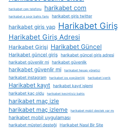
harikabet com
harikabet cep telefonu
harikabet giris twitter
harikabet e spor bahis farkı
Harikabet Giriş
harikabet giris yap
Harikabet Giriş Adresi
Harikabet Güncel
Harikabet Girişi
Harikabet güncel giriş
harikabet güncel giriş adresi
harikabet güvenilir mi
harikabet güvenlik
harikabet güvenlir mi
harikabet hesap yönetici
harikabet instagram
harikabet i̇os popülerliği
harikabet i̇çerik
Harikabet kayıt
harikabet kayıt i̇şlemi
harikabet kaç oldu
harikabet kesintisiz bahis
harikabet maç izle
harikabet maç izleme
harikabet mobil destek var mı
harikabet mobil uygulaması
harikabet müşteri desteği
Harikabet Nasıl Bir Site