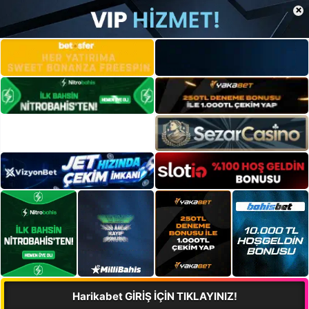
×
Harikabet GİRİŞ İÇİN TIKLAYINIZ!