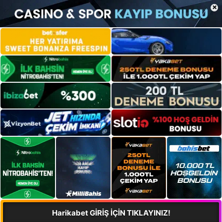
×
Harikabet GİRİŞ İÇİN TIKLAYINIZ!