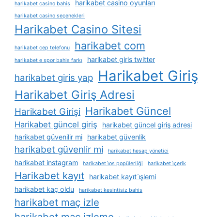
harikabet casino oyunları
harikabet casino bahis
harikabet casino seçenekleri
Harikabet Casino Sitesi
harikabet com
harikabet cep telefonu
harikabet giris twitter
harikabet e spor bahis farkı
Harikabet Giriş
harikabet giris yap
Harikabet Giriş Adresi
Harikabet Güncel
Harikabet Girişi
Harikabet güncel giriş
harikabet güncel giriş adresi
harikabet güvenilir mi
harikabet güvenlik
harikabet güvenlir mi
harikabet hesap yönetici
harikabet instagram
harikabet i̇os popülerliği
harikabet i̇çerik
Harikabet kayıt
harikabet kayıt i̇şlemi
harikabet kaç oldu
harikabet kesintisiz bahis
harikabet maç izle
harikabet maç izleme