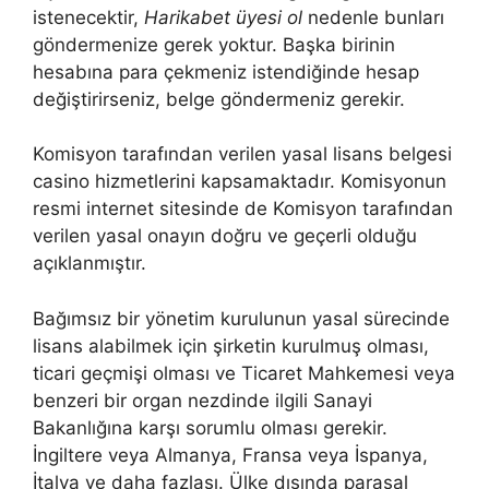
istenecektir,
Harikabet üyesi ol
nedenle bunları
göndermenize gerek yoktur. Başka birinin
hesabına para çekmeniz istendiğinde hesap
değiştirirseniz, belge göndermeniz gerekir.
Komisyon tarafından verilen yasal lisans belgesi
casino hizmetlerini kapsamaktadır. Komisyonun
resmi internet sitesinde de Komisyon tarafından
verilen yasal onayın doğru ve geçerli olduğu
açıklanmıştır.
Bağımsız bir yönetim kurulunun yasal sürecinde
lisans alabilmek için şirketin kurulmuş olması,
ticari geçmişi olması ve Ticaret Mahkemesi veya
benzeri bir organ nezdinde ilgili Sanayi
Bakanlığına karşı sorumlu olması gerekir.
İngiltere veya Almanya, Fransa veya İspanya,
İtalya ve daha fazlası. Ülke dışında parasal