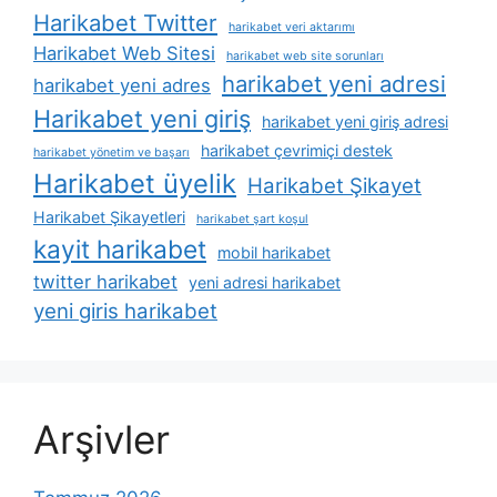
Harikabet Twitter
harikabet veri aktarımı
Harikabet Web Sitesi
harikabet web site sorunları
harikabet yeni adresi
harikabet yeni adres
Harikabet yeni giriş
harikabet yeni giriş adresi
harikabet çevrimiçi destek
harikabet yönetim ve başarı
Harikabet üyelik
Harikabet Şikayet
Harikabet Şikayetleri
harikabet şart koşul
kayit harikabet
mobil harikabet
twitter harikabet
yeni adresi harikabet
yeni giris harikabet
Arşivler