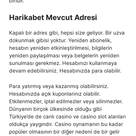
biridir.
Harikabet Mevcut Adresi
Kapalı bir adres gibi, hepsi size geliyor. Bir uzva
dokunmak gibisi yoktur. Yeniden abonelik,
hesabın yeniden etkinleştirilmesi, bilgilerin
yeniden paylaşılması veya belgelerin yeniden
sunulması gerekmez. Hesabınızı kullanmaya
devam edebilirsiniz. Hesabınızda para olabilir.
Para yatırmış veya kazanmış olabilirsiniz.
Hesabınızda açık kuponlarınız olabilir.
Etkilenmezler, iptal edilmezler veya silinmezler.
Dünyanın birçok ülkesinde olduğu gibi
Türkiye’de de canlı casino ve casino slot alanları
oldukça yaygındır. Casino oynamanın bu kadar
popüler olmasının bir diğer nedeni de bir gelir