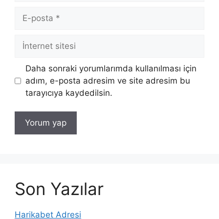
E-
posta
İnternet
sitesi
Daha sonraki yorumlarımda kullanılması için
adım, e-posta adresim ve site adresim bu
tarayıcıya kaydedilsin.
Son Yazılar
Harikabet Adresi