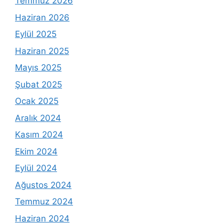
Temmuz 2026
Haziran 2026
Eylül 2025
Haziran 2025
Mayıs 2025
Şubat 2025
Ocak 2025
Aralık 2024
Kasım 2024
Ekim 2024
Eylül 2024
Ağustos 2024
Temmuz 2024
Haziran 2024