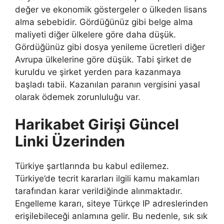
değer ve ekonomik göstergeler o ülkeden lisans
alma sebebidir. Gördüğünüz gibi belge alma
maliyeti diğer ülkelere göre daha düşük.
Gördüğünüz gibi dosya yenileme ücretleri diğer
Avrupa ülkelerine göre düşük. Tabi şirket de
kuruldu ve şirket yerden para kazanmaya
başladı tabii. Kazanılan paranın vergisini yasal
olarak ödemek zorunluluğu var.
Harikabet Girişi Güncel
Linki Üzerinden
Türkiye şartlarında bu kabul edilemez.
Türkiye’de tecrit kararları ilgili kamu makamları
tarafından karar verildiğinde alınmaktadır.
Engelleme kararı, siteye Türkçe IP adreslerinden
erişilebileceği anlamına gelir. Bu nedenle, sık sık