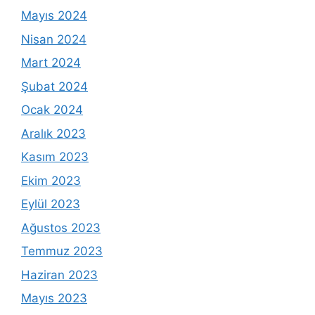
Mayıs 2024
Nisan 2024
Mart 2024
Şubat 2024
Ocak 2024
Aralık 2023
Kasım 2023
Ekim 2023
Eylül 2023
Ağustos 2023
Temmuz 2023
Haziran 2023
Mayıs 2023