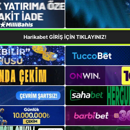
Harikabet GİRİŞ İÇİN TIKLAYINIZ!