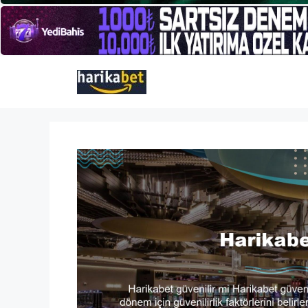
İçeriğe
atla