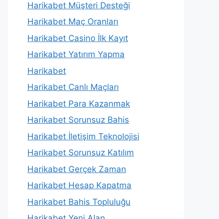
Harikabet Müşteri Desteği
Harikabet Maç Oranları
Harikabet Casino İlk Kayıt
Harikabet Yatırım Yapma
Harikabet
Harikabet Canlı Maçları
Harikabet Para Kazanmak
Harikabet Sorunsuz Bahis
Harikabet İletişim Teknolojisi
Harikabet Sorunsuz Katılım
Harikabet Gerçek Zaman
Harikabet Hesap Kapatma
Harikabet Bahis Topluluğu
Harikabet Yeni Alan