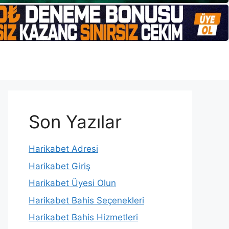
Son Yazılar
Harikabet Adresi
Harikabet Giriş
Harikabet Üyesi Olun
Harikabet Bahis Seçenekleri
Harikabet Bahis Hizmetleri