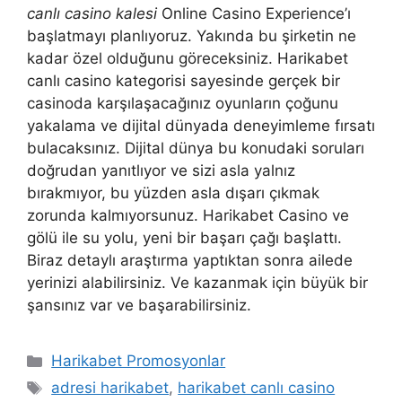
canlı casino kalesi
Online Casino Experience’ı
başlatmayı planlıyoruz. Yakında bu şirketin ne
kadar özel olduğunu göreceksiniz. Harikabet
canlı casino kategorisi sayesinde gerçek bir
casinoda karşılaşacağınız oyunların çoğunu
yakalama ve dijital dünyada deneyimleme fırsatı
bulacaksınız. Dijital dünya bu konudaki soruları
doğrudan yanıtlıyor ve sizi asla yalnız
bırakmıyor, bu yüzden asla dışarı çıkmak
zorunda kalmıyorsunuz. Harikabet Casino ve
gölü ile su yolu, yeni bir başarı çağı başlattı.
Biraz detaylı araştırma yaptıktan sonra ailede
yerinizi alabilirsiniz. Ve kazanmak için büyük bir
şansınız var ve başarabilirsiniz.
Kategoriler
Harikabet Promosyonlar
Etiketler
adresi harikabet
,
harikabet canlı casino