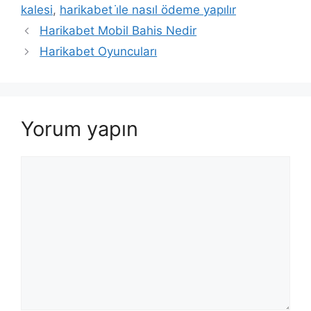
kalesi
,
harikabet i̇le nasıl ödeme yapılır
Harikabet Mobil Bahis Nedir
Harikabet Oyuncuları
Yorum yapın
Yorum