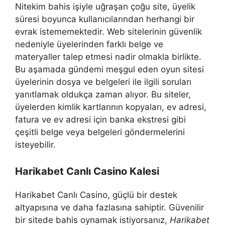
Nitekim bahis işiyle uğraşan çoğu site, üyelik
süresi boyunca kullanıcılarından herhangi bir
evrak istememektedir. Web sitelerinin güvenlik
nedeniyle üyelerinden farklı belge ve
materyaller talep etmesi nadir olmakla birlikte.
Bu aşamada gündemi meşgul eden oyun sitesi
üyelerinin dosya ve belgeleri ile ilgili soruları
yanıtlamak oldukça zaman alıyor. Bu siteler,
üyelerden kimlik kartlarının kopyaları, ev adresi,
fatura ve ev adresi için banka ekstresi gibi
çeşitli belge veya belgeleri göndermelerini
isteyebilir.
Harikabet Canlı Casino Kalesi
Harikabet Canlı Casino, güçlü bir destek
altyapısına ve daha fazlasına sahiptir. Güvenilir
bir sitede bahis oynamak istiyorsanız,
Harikabet