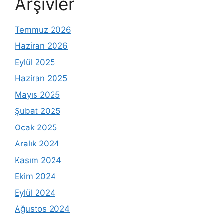
Arşivler
Temmuz 2026
Haziran 2026
Eylül 2025
Haziran 2025
Mayıs 2025
Şubat 2025
Ocak 2025
Aralık 2024
Kasım 2024
Ekim 2024
Eylül 2024
Ağustos 2024