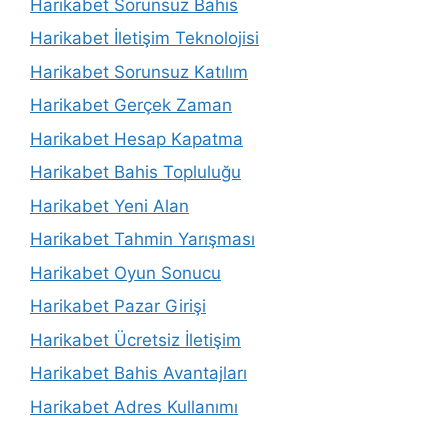
Harikabet Sorunsuz Bahis
Harikabet İletişim Teknolojisi
Harikabet Sorunsuz Katılım
Harikabet Gerçek Zaman
Harikabet Hesap Kapatma
Harikabet Bahis Topluluğu
Harikabet Yeni Alan
Harikabet Tahmin Yarışması
Harikabet Oyun Sonucu
Harikabet Pazar Girişi
Harikabet Ücretsiz İletişim
Harikabet Bahis Avantajları
Harikabet Adres Kullanımı