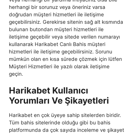
herhangi bir sorunuz veya öneriniz varsa
doğrudan müşteri hizmetleri ile iletişime
geçebilirsiniz. Gerekirse sitenin sağ alt kısmında
bulunan butondan müşteri hizmetleri ile
iletişime geçebilir veya sitede verilen numarayı
kullanarak Harikabet Canlı Bahis müşteri
hizmetleri ile iletişime geçebilirsiniz. Sorunu
mümkün olan en kısa sürede çözmek için lütfen
Müşteri Hizmetleri ile yazılı olarak iletişime
geçin.
Harikabet Kullanıcı
Yorumları Ve Şikayetleri
Harikabet en çok üyeye sahip sitelerden biridir.
Tüm bahis sitelerinde olduğu gibi bu bahis
platformunda da çok sayıda inceleme ve şikayet