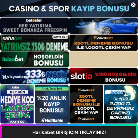
×
Harikabet GİRİŞ İÇİN TIKLAYINIZ!