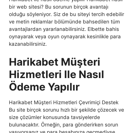
bir web sitesi? Bu sorunun birçok avantajı
olduğu söyleniyor. Siz de bu siteyi tercih edebilir
ve metin reklamlar bölümünde bahsedilen tüm
avantajlardan yararlanabilirsiniz. Elbette bahis
oynayarak veya oyun oynayarak kesinlikle para
kazanabilirsiniz.
Harikabet Müşteri
Hizmetleri Ile Nasıl
Ödeme Yapılır
Harikabet Müşteri Hizmetleri Çevrimiçi Destek
Bu site birçok sorunu hızlı bir şekilde çözecek ve
size çözümler konusunda tavsiyelerde
bulunacaktır. Örneğin, para gönderirken sorun
yaşıyorsanız ve para hesabınıza geçmediyse.