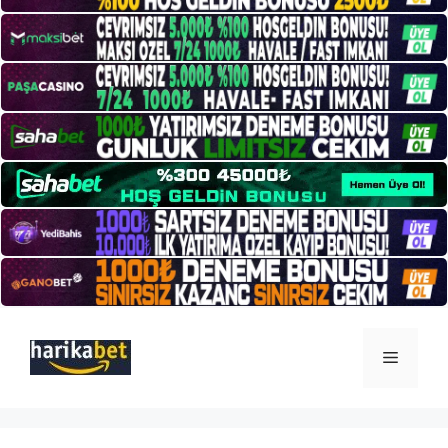
İçeriğe
atla
Menü