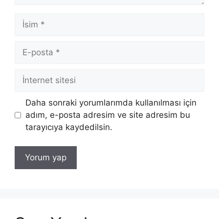
İsim
E-
posta
İnternet
sitesi
Daha sonraki yorumlarımda kullanılması için
adım, e-posta adresim ve site adresim bu
tarayıcıya kaydedilsin.