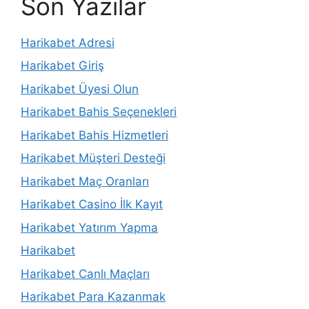
Son Yazılar
Harikabet Adresi
Harikabet Giriş
Harikabet Üyesi Olun
Harikabet Bahis Seçenekleri
Harikabet Bahis Hizmetleri
Harikabet Müşteri Desteği
Harikabet Maç Oranları
Harikabet Casino İlk Kayıt
Harikabet Yatırım Yapma
Harikabet
Harikabet Canlı Maçları
Harikabet Para Kazanmak