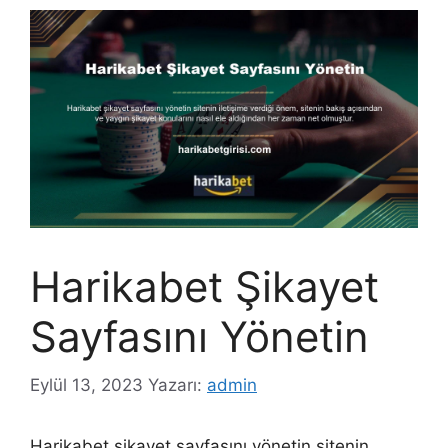
Harikabet Şikayet
Sayfasını Yönetin
Eylül 13, 2023
Yazarı:
admin
Harikabet şikayet sayfasını yönetin sitenin