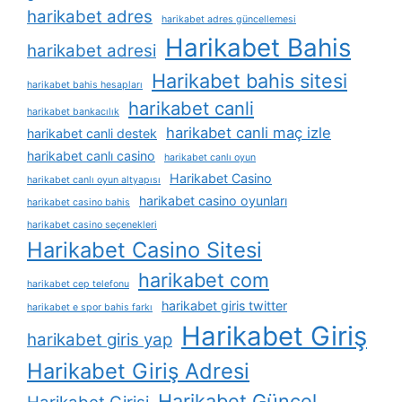
harikabet adres
harikabet adres güncellemesi
Harikabet Bahis
harikabet adresi
Harikabet bahis sitesi
harikabet bahis hesapları
harikabet canli
harikabet bankacılık
harikabet canli maç izle
harikabet canli destek
harikabet canlı casino
harikabet canlı oyun
Harikabet Casino
harikabet canlı oyun altyapısı
harikabet casino oyunları
harikabet casino bahis
harikabet casino seçenekleri
Harikabet Casino Sitesi
harikabet com
harikabet cep telefonu
harikabet giris twitter
harikabet e spor bahis farkı
Harikabet Giriş
harikabet giris yap
Harikabet Giriş Adresi
Harikabet Güncel