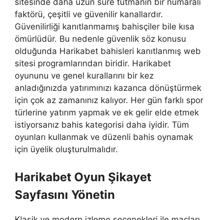
sitesinde daha uzun süre tutmanın bir numaralı
faktörü, çeşitli ve güvenilir kanallardır.
Güvenilirliği kanıtlanmamış bahisçiler bile kısa
ömürlüdür. Bu nedenle güvenlik söz konusu
olduğunda Harikabet bahisleri kanıtlanmış web
sitesi programlarından biridir. Harikabet
oyununu ve genel kurallarını bir kez
anladığınızda yatırımınızı kazanca dönüştürmek
için çok az zamanınız kalıyor. Her gün farklı spor
türlerine yatırım yapmak ve ek gelir elde etmek
istiyorsanız bahis kategorisi daha iyidir. Tüm
oyunları kullanmak ve düzenli bahis oynamak
için üyelik oluşturulmalıdır.
Harikabet Oyun Şikayet
Sayfasını Yönetin
Klasik ve modern izleme seçenekleri ile maçları