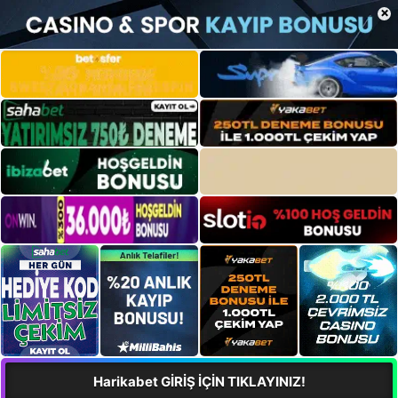
×
Harikabet GİRİŞ İÇİN TIKLAYINIZ!