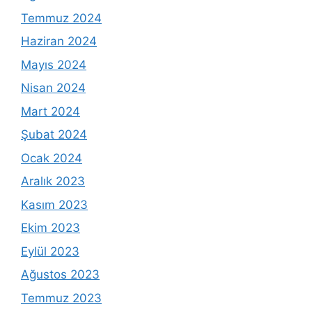
Temmuz 2024
Haziran 2024
Mayıs 2024
Nisan 2024
Mart 2024
Şubat 2024
Ocak 2024
Aralık 2023
Kasım 2023
Ekim 2023
Eylül 2023
Ağustos 2023
Temmuz 2023