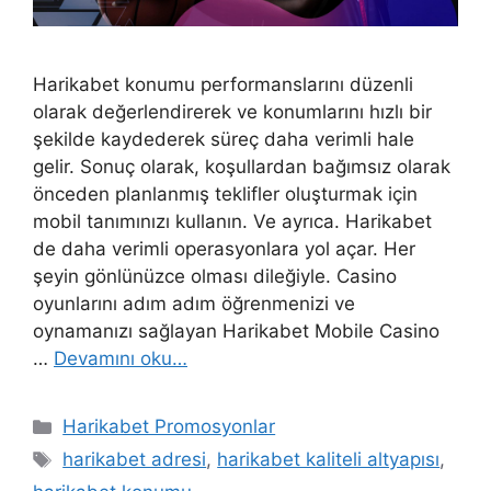
Harikabet konumu performanslarını düzenli
olarak değerlendirerek ve konumlarını hızlı bir
şekilde kaydederek süreç daha verimli hale
gelir. Sonuç olarak, koşullardan bağımsız olarak
önceden planlanmış teklifler oluşturmak için
mobil tanımınızı kullanın. Ve ayrıca. Harikabet
de daha verimli operasyonlara yol açar. Her
şeyin gönlünüzce olması dileğiyle. Casino
oyunlarını adım adım öğrenmenizi ve
oynamanızı sağlayan Harikabet Mobile Casino
…
Devamını oku…
Kategoriler
Harikabet Promosyonlar
Etiketler
harikabet adresi
,
harikabet kaliteli altyapısı
,