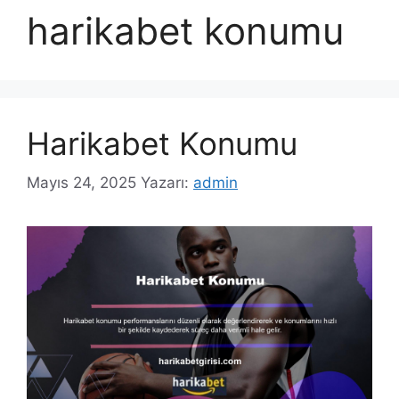
harikabet konumu
Harikabet Konumu
Mayıs 24, 2025
Yazarı:
admin