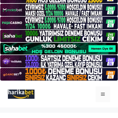
İçeriğe
atla
Menü