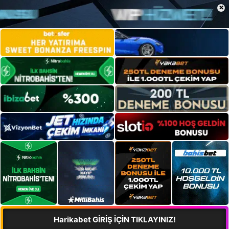
×
Harikabet GİRİŞ İÇİN TIKLAYINIZ!