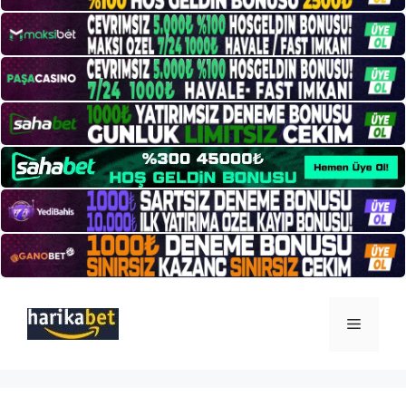
İçeriğe
atla
Menü