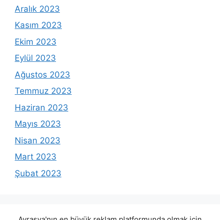
Aralık 2023
Kasım 2023
Ekim 2023
Eylül 2023
Ağustos 2023
Temmuz 2023
Haziran 2023
Mayıs 2023
Nisan 2023
Mart 2023
Şubat 2023
Avrasya'nın en büyük reklam platformunda olmak için