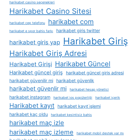
harikabet casino seçenekleri
Harikabet Casino Sitesi
harikabet com
harikabet cep telefonu
harikabet giris twitter
harikabet e spor bahis farkı
Harikabet Giriş
harikabet giris yap
Harikabet Giriş Adresi
Harikabet Güncel
Harikabet Girişi
Harikabet güncel giriş
harikabet güncel giriş adresi
harikabet güvenilir mi
harikabet güvenlik
harikabet güvenlir mi
harikabet hesap yönetici
harikabet instagram
harikabet i̇os popülerliği
harikabet i̇çerik
Harikabet kayıt
harikabet kayıt i̇şlemi
harikabet kaç oldu
harikabet kesintisiz bahis
harikabet maç izle
harikabet maç izleme
harikabet mobil destek var mı