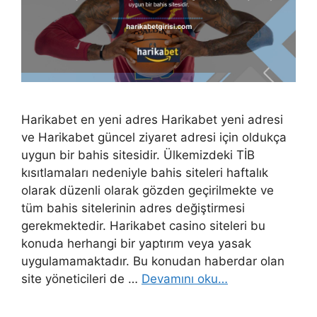
Harikabet en yeni adres Harikabet yeni adresi
ve Harikabet güncel ziyaret adresi için oldukça
uygun bir bahis sitesidir. Ülkemizdeki TİB
kısıtlamaları nedeniyle bahis siteleri haftalık
olarak düzenli olarak gözden geçirilmekte ve
tüm bahis sitelerinin adres değiştirmesi
gerekmektedir. Harikabet casino siteleri bu
konuda herhangi bir yaptırım veya yasak
uygulamamaktadır. Bu konudan haberdar olan
site yöneticileri de …
Devamını oku…